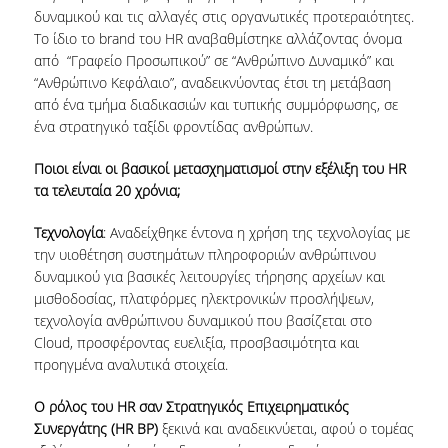
ΔΙΠΛΩΜΑΤΙΚΕΣ ΕΡΓΑΣΙΕΣ
δυναμικού και τις αλλαγές στις οργανωτικές προτεραιότητες.
Το ίδιο το brand του HR αναβαθμίστηκε αλλάζοντας όνομα
HR CASE STUDY SERIES
από “Γραφείο Προσωπικού” σε “Ανθρώπινο Δυναμικό” και
“Ανθρώπινο Κεφάλαιο”, αναδεικνύοντας έτσι τη μετάβαση
ΣΥΝΕΙΣΦΕΡΟΝΤΑΣ ΣΤΗΝ ΕΡΕΥΝΑ
από ένα τμήμα διαδικασιών και τυπικής συμμόρφωσης, σε
ένα στρατηγικό ταξίδι φροντίδας ανθρώπων.
ΠΡΟΣΩΠΙΚΟ
Ποιοι είναι οι βασικοί μετασχηματισμοί στην εξέλιξη του HR
ΜΕΛΗ ΔΕΠ
τα τελευταία 20 χρόνια;
ΜΕΛΗ Ε.ΔΙ.Π.
Τεχνολογία
: Αναδείχθηκε έντονα η χρήση της τεχνολογίας με
την υιοθέτηση συστημάτων πληροφοριών ανθρώπινου
ΕΞΩΤΕΡΙΚΟΙ ΣΥΝΕΡΓΑΤΕΣ
δυναμικού για βασικές λειτουργίες τήρησης αρχείων και
μισθοδοσίας, πλατφόρμες ηλεκτρονικών προσλήψεων,
ΔΙΟΙΚΗΤΙΚΗ ΥΠΟΣΤΗΡΙΞΗ
τεχνολογία ανθρώπινου δυναμικού που βασίζεται στο
Cloud, προσφέροντας ευελιξία, προσβασιμότητα και
HR ΔΡΑΣΤΗΡΙΟΤΗΤΕΣ
προηγμένα αναλυτικά στοιχεία.
ONBOARDING
Ο ρόλος του HR σαν Στρατηγικός Επιχειρηματικός
Συνεργάτης (HR BP)
ξεκινά και αναδεικνύεται, αφού ο τομέας
ΠΡΑΚΤΙΚΗ ΑΣΚΗΣΗ