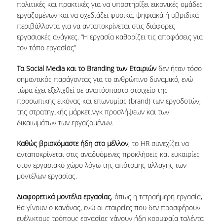
πολιτικές και πρακτικές για να υποστηρίξει εικονικές ομάδες
εργαζομένων και να σχεδιάζει φυσικά, ψηφιακά ή υβριδικά
ΠΟΛΙΤΙΚΗ ΠΟΙΟΤΗΤΑΣ
περιβάλλοντα για να ανταποκρίνεται στις διάφορες
εργασιακές ανάγκες. “Η εργασία καθορίζει τις αποφάσεις για
ΠΙΣΤΟΠΟΙΗΣΗ
τον τόπο εργασίας”
ΑΞΙΟΛΟΓΗΣΗ ΜΑΘΗΜΑΤΟΣ/ΔΙΔΑΣΚΑΛΙΑΣ
Τα Social Media και το Branding των Εταιριών
δεν ήταν τόσο
ΔΕΔΟΜΕΝΑ ΠΟΙΟΤΗΤΑΣ
σημαντικός παράγοντας για το ανθρώπινο δυναμικό, ενώ
τώρα έχει εξελιχθεί σε αναπόσπαστο στοιχείο της
ΜΟ.ΔΙ.Π.
προσωπικής εικόνας και επωνυμίας (brand) των εργοδοτών,
της στρατηγικής μάρκετινγκ προσλήψεων και των
ΑΝΑΚΟΙΝΩΣΕΙΣ
δικαιωμάτων των εργαζομένων.
ΝΕΑ
Καθώς βρισκόμαστε ήδη στο μέλλον
, το HR συνεχίζει να
ανταποκρίνεται στις αναδυόμενες προκλήσεις και ευκαιρίες
ΕΚΔΗΛΩΣΕΙΣ
στον εργασιακό χώρο λόγω της απότομης αλλαγής των
μοντέλων εργασίας.
Διαφορετικά μοντέλα εργασίας
, όπως η τετραήμερη εργασία,
θα γίνουν ο κανόνας, ενώ οι εταιρείες που δεν προσφέρουν
ευέλικτους τρόπους εργασίας χάνουν ήδη κορυφαία ταλέντα