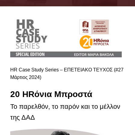
ΣΥΜΒΟΥΛΕΥΤΙΚΗ ΕΠΙΤΡΟΠΗ
ΥΠΟΔΟΜΕΣ
ΜΑΘΗΜΑΤΑ
ΟΔΗΓΟΣ ΣΠΟΥΔΩΝ
TESTIMONIALS
HR Case Study Series – ΕΠΕΤΕΙΑΚΟ ΤΕΥΧΟΣ (#27
ΥΠΟΨΗΦΙΟΙ
Μάρτιος 2024)
ΣΕ ΠΟΙΟΥΣ ΑΠΕΥΘΥΝΕΤΑΙ
20 HRόνια Μπροστά
ΑΙΤΗΣΕΙΣ
Το παρελθόν, το παρόν και το μέλλον
ΔΙΔΑΚΤΡΑ - ΥΠΟΤΡΟΦΙΕΣ
της ΔΑΔ
ΣΥΧΝΕΣ ΕΡΩΤΗΣΕΙΣ / FAQS
ΦΟΙΤΗΤΕΣ