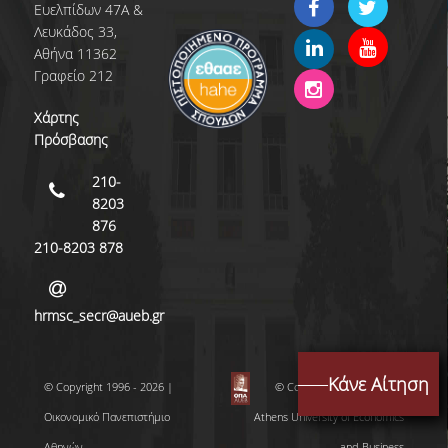
Ευελπίδων 47Α &
Λευκάδος 33,
Αθήνα 11362
Γραφείο 212
Χάρτης
Πρόσβασης
210-
8203
876
210-8203 878
hrmsc_secr@aueb.gr
Κάνε Αίτηση
© Copyright 1996 - 2026 |
© Copyright 1996 - 2026 |
Οικονομικό Πανεπιστήμιο
Athens University of Economics
Αθηνών
and Business