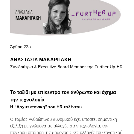
ΤΜΗΜΑ ΠΛΗΡΟΥΣ ΦΟΙΤΗΣΗΣ
ΤΜΗΜΑ ΜΕΡΙΚΗΣ ΦΟΙΤΗΣΗΣ
ΦΟΡΜΑ ΥΠΟΒΟΛΗΣ ΠΑΡΑΠΟΝΩΝ
Άρθρο 22ο
ΑΠΟΦΟΙΤΟΙ
ΑΝΑΣΤΑΣΙΑ ΜΑΚΑΡΙΓΑΚΗ
ΑΠΑΣΧΟΛΗΣΗ ΑΠΟΦΟΙΤΩΝ
Συνιδρύτρια & Executive Board Member της Further Up-HR
ΑΠΟΦΟΙΤΗΣΗ
ΣΥΛΛΟΓΟΣ ΑΠΟΦΟΙΤΩΝ
Το ταξίδι με επίκεντρο τον άνθρωπο και όχημα
HR STORIES
την τεχνολογία
Η “Αρχιτεκτονική” του HR ταλέντου
ΕΡΕΥΝΑ
Ο τομέας Ανθρώπινου Δυναμικού έχει υποστεί σημαντική
ΕΡΓΑΣΤΗΡΙΟ ΔΑΔ
εξέλιξη με γνώμονα τις αλλαγές στην τεχνολογία, την
παγκοσμιοποίηση, τις δημογραφικές αλλαγές του εργατικού