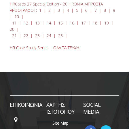
HRCases 27 Special Edition - 20 HRΟΝΙΑ ΜΠΡΟΣΤΑ
ΑΡΘΟΓΡΑΦΟΙ :
1
|
2
|
3
|
4
|
5
|
6
|
7
|
8
|
9
|
10
|
11
|
12
|
13
|
14
|
15
|
16
|
17
|
18
|
19
|
20
|
21
|
22
|
23
|
24
|
25
|
HR Case Study Series | ΟΛΑ ΤΑ ΤΕΥΧΗ
ΕΠΙΚΟΙΝΩΝΙΑ
ΧΑΡΤΗΣ
SOCIAL
ΙΣΤΟΤΟΠΟΥ
MEDIA
Site Map