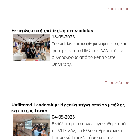
Περισσότερα
ΤΜΗΜΑ ΠΛΗΡΟΥΣ ΦΟΙΤΗΣΗΣ
ΤΜΗΜΑ ΜΕΡΙΚΗΣ ΦΟΙΤΗΣΗΣ
Εκπαιδευτική επίσκεψη στην adidas
18-05-2026
ΦΟΡΜΑ ΥΠΟΒΟΛΗΣ ΠΑΡΑΠΟΝΩΝ
Την adidas επισκέφθηκαν φοιτητές και
φοιτήτριες του ΠΜΣ στη ΔΑΔ μαζί με
ΑΠΟΦΟΙΤΟΙ
συναδέλφους από το Penn State
University.
ΑΠΑΣΧΟΛΗΣΗ ΑΠΟΦΟΙΤΩΝ
ΑΠΟΦΟΙΤΗΣΗ
Περισσότερα
ΣΥΛΛΟΓΟΣ ΑΠΟΦΟΙΤΩΝ
HR STORIES
Unfiltered Leadership: Ηγεσία πέρα από ταμπέλες
και στερεότυπα
ΕΡΕΥΝΑ
04-05-2026
Εκδήλωση που συνδιοργανώθηκε από
ΕΡΓΑΣΤΗΡΙΟ ΔΑΔ
το ΜΠΣ ΔΑΔ, το Ελληνο-Αμερικανικό
Εμπορικό Επιμελητήριο και την