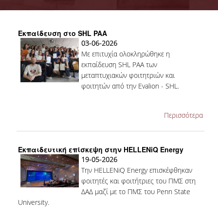
ΣΥΜΒΟΥΛΕΥΤΙΚΗ ΕΠΙΤΡΟΠΗ
Εκπαίδευση στο SHL PAA
ΥΠΟΔΟΜΕΣ
03-06-2026
Με επιτυχία ολοκληρώθηκε η
ΜΑΘΗΜΑΤΑ
εκπαίδευση SHL PAA των
ΟΔΗΓΟΣ ΣΠΟΥΔΩΝ
μεταπτυχιακών φοιτητριών και
φοιτητών από την Evalion - SHL.
TESTIMONIALS
ΥΠΟΨΗΦΙΟΙ
Περισσότερα
ΣΕ ΠΟΙΟΥΣ ΑΠΕΥΘΥΝΕΤΑΙ
Εκπαιδευτική επίσκεψη στην HELLENiQ Energy
ΑΙΤΗΣΕΙΣ
19-05-2026
Την
HELLENiQ Energy
επισκέφθηκαν
ΔΙΔΑΚΤΡΑ - ΥΠΟΤΡΟΦΙΕΣ
φοιτητές και φοιτήτριες του ΠΜΣ στη
ΔΑΔ μαζί με το ΠΜΣ του Penn State
ΣΥΧΝΕΣ ΕΡΩΤΗΣΕΙΣ / FAQS
University.
ΦΟΙΤΗΤΕΣ