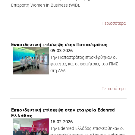
ΔΙΠΛΩΜΑΤΙΚΕΣ ΕΡΓΑΣΙΕΣ
Επιτροπή Women in Business (WIB).
HR CASE STUDY SERIES
Περισσότερα
ΣΥΝΕΙΣΦΕΡΟΝΤΑΣ ΣΤΗΝ ΕΡΕΥΝΑ
ΠΡΟΣΩΠΙΚΟ
Εκπαιδευτική επίσκεψη στην Παπαστράτος
05-03-2026
ΜΕΛΗ ΔΕΠ
Την Παπαστράτος επισκέφθηκαν οι
φοιτητές και οι φοιτήτριες του ΠΜΣ
ΜΕΛΗ Ε.ΔΙ.Π.
στη ΔΑΔ.
ΕΞΩΤΕΡΙΚΟΙ ΣΥΝΕΡΓΑΤΕΣ
Περισσότερα
ΔΙΟΙΚΗΤΙΚΗ ΥΠΟΣΤΗΡΙΞΗ
HR ΔΡΑΣΤΗΡΙΟΤΗΤΕΣ
Εκπαιδευτική επίσκεψη στην εταιρεία Edenred
Ελλάδας
ONBOARDING
16-02-2026
Την Edenred Ελλάδας επισκέφθηκαν οι
ΠΡΑΚΤΙΚΗ ΑΣΚΗΣΗ
φοιτητές/φοιτήτριες πλήρους φοίτησης