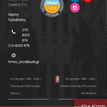
Γραφείο 212
ΠΟΛΙΤΙΚΗ ΠΟΙΟΤΗΤΑΣ
Χάρτης
ΠΙΣΤΟΠΟΙΗΣΗ
Πρόσβασης
ΑΞΙΟΛΟΓΗΣΗ ΜΑΘΗΜΑΤΟΣ/ΔΙΔΑΣΚΑΛΙΑΣ
210-
8203
ΔΕΔΟΜΕΝΑ ΠΟΙΟΤΗΤΑΣ
876
210-8203 878
ΜΟ.ΔΙ.Π.
ΑΝΑΚΟΙΝΩΣΕΙΣ
hrmsc_secr@aueb.gr
ΝΕΑ
ΕΚΔΗΛΩΣΕΙΣ
© Copyright 1996 - 2026 |
© Copyright 1996 - 2026 |
Οικονομικό Πανεπιστήμιο
Athens University of Economics
Αθηνών
and Business
Κάνε Αίτηση