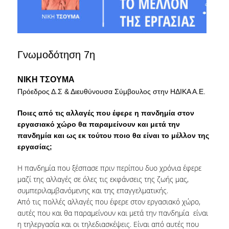
ΤΜΗΜΑ ΠΛΗΡΟΥΣ ΦΟΙΤΗΣΗΣ
ΤΜΗΜΑ ΜΕΡΙΚΗΣ ΦΟΙΤΗΣΗΣ
Γνωμοδότηση 7η
ΦΟΡΜΑ ΥΠΟΒΟΛΗΣ ΠΑΡΑΠΟΝΩΝ
ΝΙΚΗ ΤΣΟΥΜΑ
ΑΠΟΦΟΙΤΟΙ
Πρόεδρος Δ.Σ & Διευθύνουσα Σύμβουλος στην ΗΔΙΚΑ Α.Ε.
ΑΠΑΣΧΟΛΗΣΗ ΑΠΟΦΟΙΤΩΝ
Ποιες από τις αλλαγές που έφερε η πανδημία στον
εργασιακό χώρο θα παραμείνουν και μετά την
ΑΠΟΦΟΙΤΗΣΗ
πανδημία και ως εκ τούτου ποιο θα είναι το μέλλον της
εργασίας;
ΣΥΛΛΟΓΟΣ ΑΠΟΦΟΙΤΩΝ
Η πανδημία που ξέσπασε πριν περίπου δυο χρόνια έφερε
HR STORIES
μαζί της αλλαγές σε όλες τις εκφάνσεις της ζωής μας,
συμπεριλαμβανόμενης και της επαγγελματικής.
ΕΡΕΥΝΑ
Από τις πολλές αλλαγές που έφερε στον εργασιακό χώρο,
αυτές που και θα παραμείνουν και μετά την πανδημία είναι
ΕΡΓΑΣΤΗΡΙΟ ΔΑΔ
η τηλεργασία και οι τηλεδιασκέψεις. Είναι από αυτές που