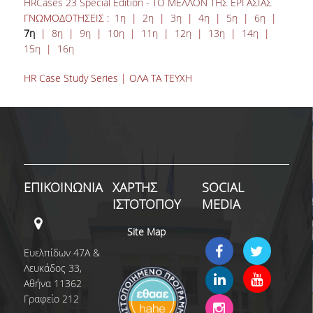
HRCases 23 Special Edition - ΤΟ ΜΕΛΛΟΝ ΤΗΣ ΕΡΓΑΣΙΑΣ
ΓΝΩΜΟΔΟΤΗΣΕΙΣ :
1η
|
2η
|
3η
|
4η
|
5η
|
6η
|
7η
|
8η
|
9η
|
10η
|
11η
|
12η
|
13η
|
14η
|
15η
|
16η
HR Case Study Series | ΟΛΑ ΤΑ ΤΕΥΧΗ
ΕΠΙΚΟΙΝΩΝΙΑ
ΧΑΡΤΗΣ
SOCIAL
ΙΣΤΟΤΟΠΟΥ
MEDIA
Site Map
Ευελπίδων 47Α &
Λευκάδος 33,
Αθήνα 11362
Γραφείο 212