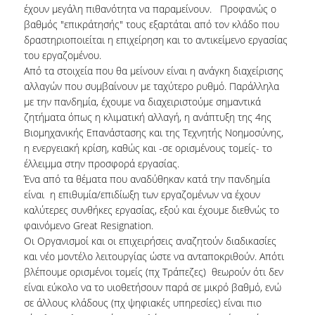
ΔΙΠΛΩΜΑΤΙΚΕΣ ΕΡΓΑΣΙΕΣ
έχουν μεγάλη πιθανότητα να παραμείνουν. Προφανώς ο
βαθμός "επικράτησής" τους εξαρτάται από τον κλάδο που
HR CASE STUDY SERIES
δραστηριοποιείται η επιχείρηση και το αντικείμενο εργασίας
του εργαζομένου.
ΣΥΝΕΙΣΦΕΡΟΝΤΑΣ ΣΤΗΝ ΕΡΕΥΝΑ
Από τα στοιχεία που θα μείνουν είναι η ανάγκη διαχείρισης
αλλαγών που συμβαίνουν με ταχύτερο ρυθμό. Παράλληλα
ΠΡΟΣΩΠΙΚΟ
με την πανδημία, έχουμε να διαχειριστούμε σημαντικά
ζητήματα όπως η κλιματική αλλαγή, η ανάπτυξη της 4ης
ΜΕΛΗ ΔΕΠ
Βιομηχανικής Επανάστασης και της Τεχνητής Νοημοσύνης,
η ενεργειακή κρίση, καθώς και -σε ορισμένους τομείς- το
ΜΕΛΗ Ε.ΔΙ.Π.
έλλειμμα στην προσφορά εργασίας.
Ένα από τα θέματα που αναδύθηκαν κατά την πανδημία
ΕΞΩΤΕΡΙΚΟΙ ΣΥΝΕΡΓΑΤΕΣ
είναι η επιθυμία/επιδίωξη των εργαζομένων να έχουν
καλύτερες συνθήκες εργασίας, εξού και έχουμε διεθνώς το
ΔΙΟΙΚΗΤΙΚΗ ΥΠΟΣΤΗΡΙΞΗ
φαινόμενο Great Resignation.
Οι Οργανισμοί και οι επιχειρήσεις αναζητούν διαδικασίες
HR ΔΡΑΣΤΗΡΙΟΤΗΤΕΣ
και νέο μοντέλο λειτουργίας ώστε να ανταποκριθούν. Απότι
βλέπουμε ορισμένοι τομείς (πχ Τράπεζες) θεωρούν ότι δεν
ONBOARDING
είναι εύκολο να το υιοθετήσουν παρά σε μικρό βαθμό, ενώ
ΠΡΑΚΤΙΚΗ ΑΣΚΗΣΗ
σε άλλους κλάδους (πχ ψηφιακές υπηρεσίες) είναι πιο