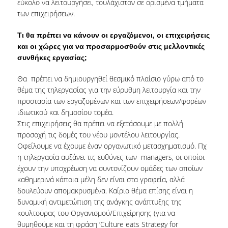
εύκολο να λειτουργήσει, τουλάχιστον σε ορισμένα τμήματα
ΜΝΗΜΟΝΙΑ ΣΥΝΕΡΓΑΣΙΑΣ
των επιχειρήσεων.
ΑΠΟ ΤΗ ΘΕΩΡΙΑ ΣΤΗΝ ΠΡΑΞΗ
Τι θα πρέπει να κάνουν οι εργαζόμενοι, οι επιχειρήσεις
και οι χώρες για να προσαρμοσθούν στις μελλοντικές
ΣΥΝΕΔΡΙΑ - ΗΜΕΡΙΔΕΣ
συνθήκες εργασίας;
ΘΕΡΙΝΟ ΕΡΓΑΣΤΗΡΙΟ ΑΝΑΠΤΥΞΗΣ ΔΕΞΙΟΤΗΤΩΝ ΔΑΔ
Θα πρέπει να δημιουργηθεί θεσμικό πλαίσιο γύρω από το
θέμα της τηλεργασίας για την εύρυθμη λειτουργία και την
HRM AUEB INSIGHTS
προστασία των εργαζομένων και των επιχειρήσεων/φορέων
ιδιωτικού και δημοσίου τομέα.
ΣΥΖΗΤΩΝΤΑΣ ΜΕ ΣΤΕΛΕΧΗ HR
Στις επιχειρήσεις θα πρέπει να εξετάσουμε με πολλή
προσοχή τις δομές του νέου μοντέλου λειτουργίας.
HR ISSUES
Οφείλουμε να έχουμε έναν οργανωτικό μετασχηματισμό. Πχ
η τηλεργασία αυξάνει τις ευθύνες των managers, οι οποίοι
ΔΙΑΚΡΙΣΕΙΣ
έχουν την υποχρέωση να συντονίζουν ομάδες των οποίων
καθημερινά κάποια μέλη δεν είναι στα γραφεία, αλλά
ΠΙΣΤΟΠΟΙΗΣΕΙΣ ΚΑΙ ΛΙΣΤΕΣ ΚΑΤΑΤΑΞΗΣ
δουλεύουν απομακρυσμένα. Καίριο θέμα επίσης είναι η
ΔΙΑΚΡΙΣΕΙΣ ΤΟΥ ΜΠΣ
δυναμική αντιμετώπιση της ανάγκης ανάπτυξης της
κουλτούρας του Οργανισμού/Επιχείρησης (για να
ΔΙΑΣΦΑΛΙΣΗ ΠΟΙΟΤΗΤΑΣ
θυμηθούμε και τη φράση ‘Culture eats Strategy for