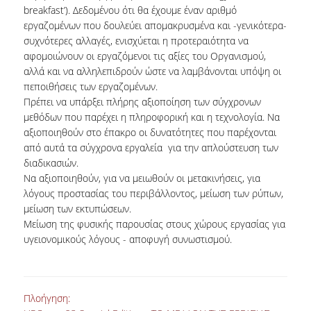
breakfast’). Δεδομένου ότι θα έχουμε έναν αριθμό
ΠΟΛΙΤΙΚΗ ΠΟΙΟΤΗΤΑΣ
εργαζομένων που δουλεύει απομακρυσμένα και -γενικότερα-
συχνότερες αλλαγές, ενισχύεται η προτεραιότητα να
ΠΙΣΤΟΠΟΙΗΣΗ
αφομοιώνουν οι εργαζόμενοι τις αξίες του Οργανισμού,
αλλά και να αλληλεπιδρούν ώστε να λαμβάνονται υπόψη οι
ΑΞΙΟΛΟΓΗΣΗ ΜΑΘΗΜΑΤΟΣ/ΔΙΔΑΣΚΑΛΙΑΣ
πεποιθήσεις των εργαζομένων.
Πρέπει να υπάρξει πλήρης αξιοποίηση των σύγχρονων
ΔΕΔΟΜΕΝΑ ΠΟΙΟΤΗΤΑΣ
μεθόδων που παρέχει η πληροφορική και η τεχνολογία. Να
αξιοποιηθούν στο έπακρο οι δυνατότητες που παρέχονται
ΜΟ.ΔΙ.Π.
από αυτά τα σύγχρονα εργαλεία για την απλούστευση των
διαδικασιών.
ΑΝΑΚΟΙΝΩΣΕΙΣ
Να αξιοποιηθούν, για να μειωθούν οι μετακινήσεις, για
λόγους προστασίας του περιβάλλοντος, μείωση των ρύπων,
ΝΕΑ
μείωση των εκτυπώσεων.
Μείωση της φυσικής παρουσίας στους χώρους εργασίας για
ΕΚΔΗΛΩΣΕΙΣ
υγειονομικούς λόγους - αποφυγή συνωστισμού.
Πλοήγηση: