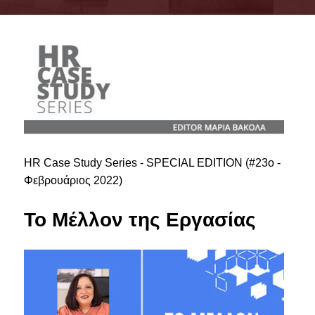
ΣΥΜΒΟΥΛΕΥΤΙΚΗ ΕΠΙΤΡΟΠΗ
ΥΠΟΔΟΜΕΣ
ΜΑΘΗΜΑΤΑ
ΟΔΗΓΟΣ ΣΠΟΥΔΩΝ
TESTIMONIALS
HR Case Study Series - SPECIAL EDITION (#23ο -
ΥΠΟΨΗΦΙΟΙ
Φεβρουάριος 2022)
ΣΕ ΠΟΙΟΥΣ ΑΠΕΥΘΥΝΕΤΑΙ
Το Μέλλον της Εργασίας
ΑΙΤΗΣΕΙΣ
ΔΙΔΑΚΤΡΑ - ΥΠΟΤΡΟΦΙΕΣ
ΣΥΧΝΕΣ ΕΡΩΤΗΣΕΙΣ / FAQS
ΦΟΙΤΗΤΕΣ