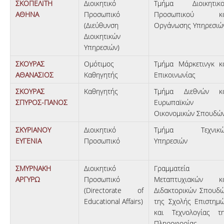
ΣΚΟΠΕΛΙΤΗ
Διοικητικό
Τμήμα Διοικητικ
ΑΘΗΝΑ
Προσωπικό
Προσωπικού κα
(Διεύθυνση
Οργάνωσης Υπηρεσιώ
Διοικητικών
Υπηρεσιών)
ΣΚΟΥΡΑΣ
Ομότιμος
Τμήμα Μάρκετινγκ κ
ΑΘΑΝΑΣΙΟΣ
Καθηγητής
Επικοινωνίας
ΣΚΟΥΡΑΣ
Καθηγητής
Τμήμα Διεθνών κ
ΣΠΥΡΟΣ-ΠΑΝΟΣ
Ευρωπαϊκών
Οικονομικών Σπουδώ
ΣΚΥΡΙΑΝΟΥ
Διοικητικό
Τμήμα Τεχνικώ
ΕΥΓΕΝΙΑ
Προσωπικό
Υπηρεσιών
ΣΜΥΡΝΑΚΗ
Διοικητικό
Γραμματεία
ΑΡΓΥΡΩ
Προσωπικό
Μεταπτυχιακών κ
(Directorate of
Διδακτορικών Σπουδ
Educational Affairs)
της Σχολής Επιστημ
και Τεχνολογίας τ
Πληροφορίας