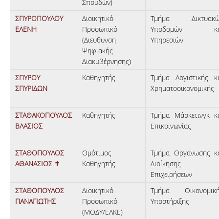
Σπουδών)
ΣΠΥΡΟΠΟΥΛΟΥ
Διοικητικό
Τμήμα Δικτυακώ
ΕΛΕΝΗ
Προσωπικό
Υποδομών κα
(Διεύθυνση
Υπηρεσιών
Ψηφιακής
Διακυβέρνησης)
ΣΠΥΡΟΥ
Καθηγητής
Τμήμα Λογιστικής κ
ΣΠΥΡΙΔΩΝ
Χρηματοοικονομικής
ΣΤΑΘΑΚΟΠΟΥΛΟΣ
Καθηγητής
Τμήμα Μάρκετινγκ κ
ΒΛΑΣΙΟΣ
Επικοινωνίας
ΣΤΑΘΟΠΟΥΛΟΣ
Ομότιμος
Τμήμα Οργάνωσης κ
ΑΘΑΝΑΣΙΟΣ ✝
Καθηγητής
Διοίκησης
Επιχειρήσεων
ΣΤΑΘΟΠΟΥΛΟΣ
Διοικητικό
Τμήμα Οικονομικ
ΠΑΝΑΓΙΩΤΗΣ
Προσωπικό
Υποστήριξης
(ΜΟΔΥ/ΕΛΚΕ)