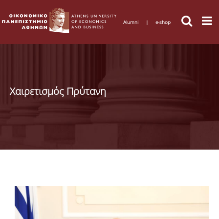
Alumni
|
e-shop
Χαιρετισμός Πρύτανη