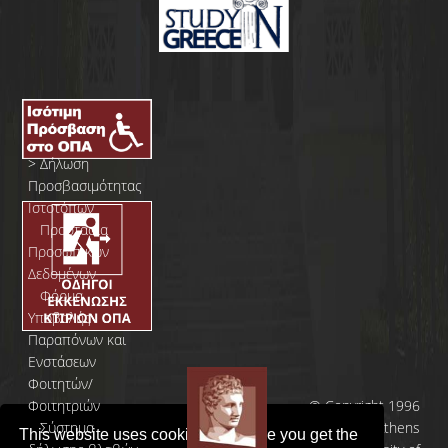
>
Δήλωση
Προσβασιμότητας
Ιστοτόπων
>
Προστασία
Προσωπικών
Δεδομένων
>
Φόρμα
Yποβολής
Παραπόνων και
Ενστάσεων
Φοιτητών/
Φοιτητριών
© Copyright 1996
>
Σύστημα
- 2026 | Athens
This website uses cookies to ensure you get the