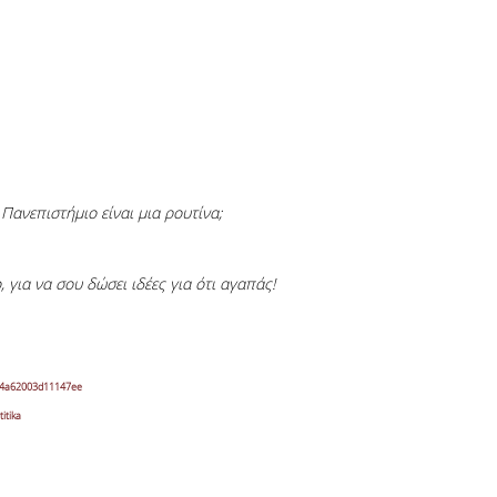
Πανεπιστήμιο είναι μια ρουτίνα;
 για να σου δώσει ιδέες για ότι αγαπάς!
04a62003d11147ee
itika