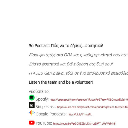
3o Podcast: Πώς να το ζήσεις…φοιτητικά!
Είσαι φοιτητής στο ΟΠΑ και η καθημερινότητά σου στο 
Ζήσ'το φοιτητικά και βάλε δράση στη ζωή σου!
Η AUEB Gen Z είναι εδώ, σε ένα απολαυστικό επεισόδιο,
Listen the team and be a volunteer!
Ακούστε το:
Spotify:
https://open.spotify.com/episode/1FzucnPYG7YpwFOLQmcWEd?si=
Simplecast:
https://aueb-cast.simplecast.com/episodes/pws-na-to-ziseis-foit
Google Podcasts:
https://bit.ly/41mvtPL
YouTube:
https://youtu.be/ApGD8BZZsUk?si=LtZ9FT_cMsVAtMN8