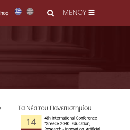
shop
Τα Νέα του Πανεπιστημίου
ι
d Arts -
4th International Conference
1
14
09
l Access
“Greece 2040: Education,
F
anizations
Research - Innovation, Artificial
C