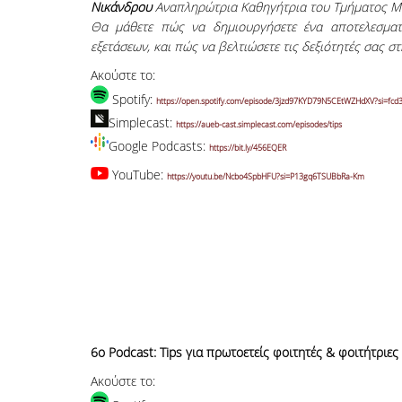
Νικάνδρου
Αναπληρώτρια Καθηγήτρια του Τμήματος Μά
Θα μάθετε πώς να δημιουργήσετε ένα αποτελεσματ
εξετάσεων, και πώς να βελτιώσετε τις δεξιότητές σας στ
Ακούστε το:
Spotify:
https://open.spotify.com/episode/3jzd97KYD79N5CEtWZHdXV?si=fc
Simplecast:
https://aueb-cast.simplecast.com/episodes/tips
Google Podcasts:
https://bit.ly/456EQER
YouTube:
https://youtu.be/Ncbo4SpbHFU?si=P13gq6TSUBbRa-Km
6o Podcast: Tips για πρωτοετείς φοιτητές & φοιτήτριες 
Ακούστε το: