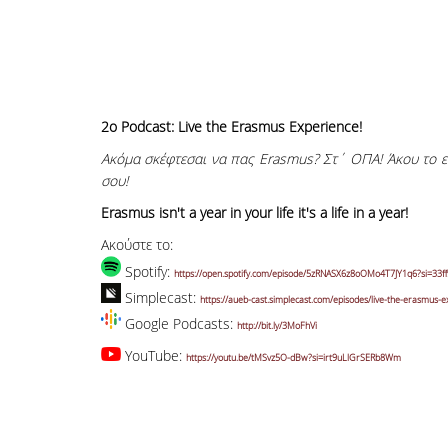
2o Podcast: Live the Erasmus Experience!
Ακόμα σκέφτεσαι να πας Erasmus? Στ΄ ΟΠΑ! Άκου το επε
σου!
Erasmus isn't a year in your life it's a life in a year!
Ακούστε το:
Spotify:
https://open.spotify.com/episode/5zRNASX6z8oOMo4T7JY1q6?si=33f
Simplecast:
https://aueb-cast.simplecast.com/episodes/live-the-erasmus-e
Google Podcasts:
http://bit.ly/3MoFhVi
YouTube:
https://youtu.be/tMSvz5O-dBw?si=irt9uLlGrSERb8Wm