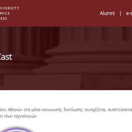
Alumni
|
e-
ast
ίου Αθηνών στα μέσα κοινωνικής δικτύωσης συνεχίζεται, αναπτύσσετα
ση νέων τεχνολογιών.
Digital Humanities an
02
ATRIUM Transnationa
Training Visits at Org