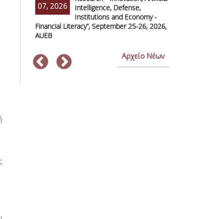
07, 2026
07, 2026
Intelligence, Defense,
M
Institutions and Economy -
F
Financial Literacy”, September 25-26, 2026,
Economics and
AUEB
Αρχείο Νέων
ή
ς
!