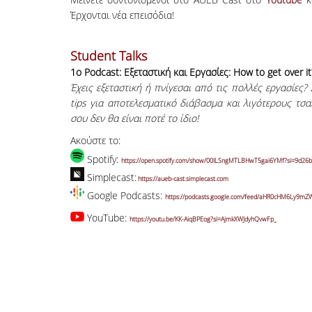
Έρχονται νέα επεισόδια!
Student Talks
1o Podcast: Εξεταστική και Εργασίες: How to get over it
Έχεις εξεταστική ή πνίγεσαι από τις πολλές εργασίες
tips για αποτελεσματικό διάβασμα και λιγότερους τσ
σου δεν θα είναι ποτέ το ίδιο!
Ακούστε το:
Spotify:
https://open.spotify.com/show/00ILSngMTLBHwT5gai6YMf?si=9d26
Simplecast:
https://aueb-cast.simplecast.com
Google Podcasts:
https://podcasts.google.com/feed/aHR0cHM6Ly
YouTube:
https://youtu.be/KK-AiqBPEog?si=AjmkXWJdyhQvwFp_