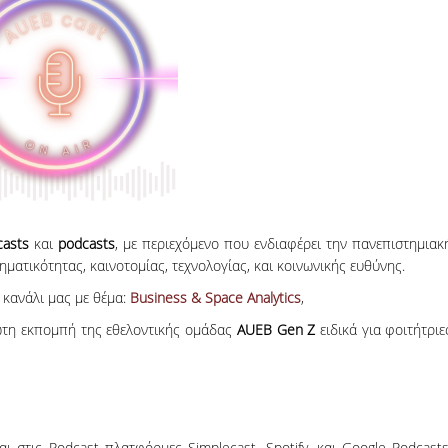
06, 2026
across Europe
casts
και
podcasts
, με περιεχόμενο που ενδιαφέρει την πανεπιστημιακ
ηματικότητας, καινοτομίας, τεχνολογίας, και κοινωνικής ευθύνης.
κανάλι μας με θέμα:
Business & Space Analytics
,
ρώτη εκπομπή της εθελοντικής ομάδας
AUEB Gen Z
ειδικά για φοιτήτριε
ι στις Podcast πλατφόρμες Simplecast, Spotify, και Google Podcasts