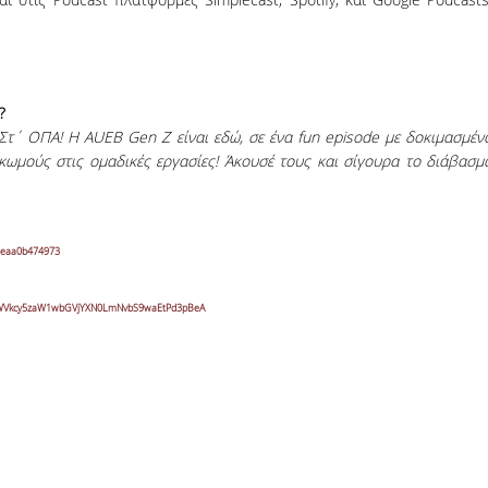
?
? Στ΄ ΟΠΑ! Η AUEB Gen Z είναι εδώ, σε ένα fun episode με δοκιμασμέν
ακωμούς στις ομαδικές εργασίες! Άκουσέ τους και σίγουρα το διάβασμ
beaa0b474973
9mZWVkcy5zaW1wbGVjYXN0LmNvbS9waEtPd3pBeA