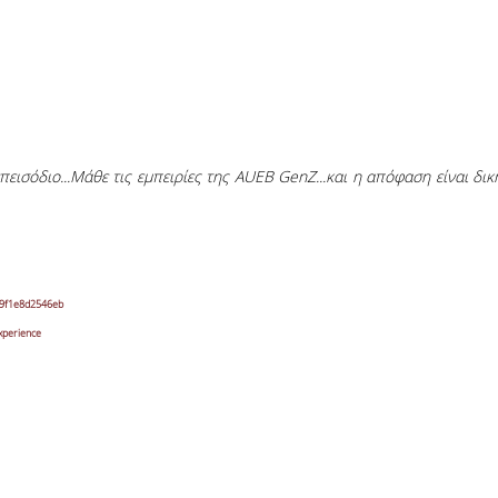
ισόδιο...Μάθε τις εμπειρίες της AUEB GenZ...και η απόφαση είναι δικ
f9f1e8d2546eb
xperience