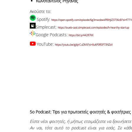
Κωνσταντίνος Ρηγανάς
Ακούστε το:
Spotify:
https://open.spotify.com/episode/6g3mwsbwkPBIhJiZ3736cB?si=f77
Simplecast:
https://aueb-cast.simplecast.com/episodes/h-hearthy-startup
Google Podcasts:
https://bit.ly/442R7KX
YouTube:
https://youtu.be/gjbjrCuDMiI?si=IIuItP0RSP73NZsV
5o Podcast: Tips για πρωτοετείς φοιτητές & φοιτήτριες 
Είστε νέοι φοιτητές, ή μήπως ετοιμάζεστε να ξεκινήσετε
Αν ναι, τότε αυτό το podcast είναι για εσάς. Σε κά