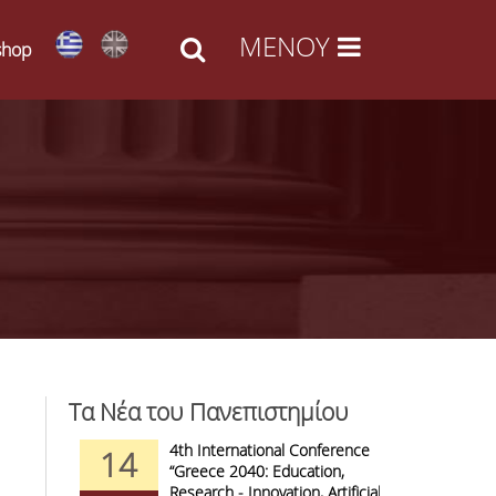
shop
Τα Νέα του Πανεπιστημίου
d Arts -
4th International Conference
1
14
09
l Access
“Greece 2040: Education,
F
anizations
Research - Innovation, Artificial
C