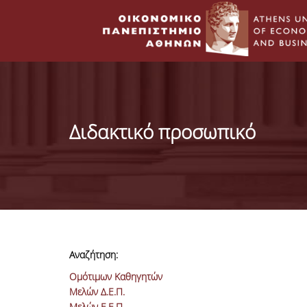
Διδακτικό προσωπικό
Αναζήτηση:
Ομότιμων Καθηγητών
Μελών Δ.Ε.Π.
Μελών Ε.Ε.Π.