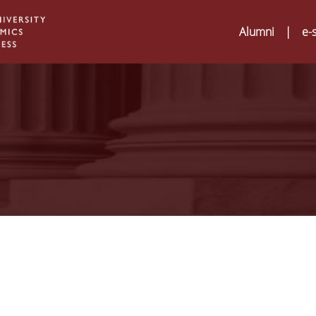
Alumni
|
e-
Digital Humanities an
02
ATRIUM Transnationa
Training Visits at Org