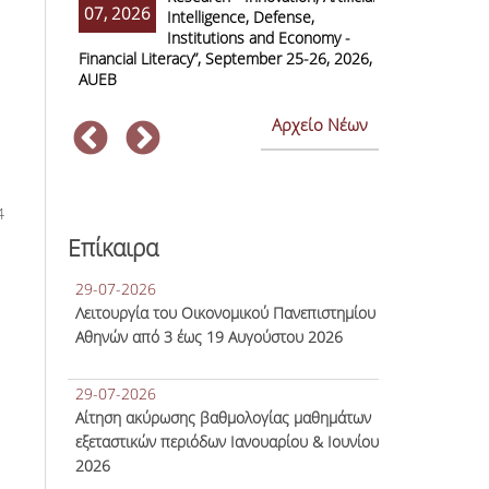
07, 2026
07, 2026
Intelligence, Defense,
M
Institutions and Economy -
F
Financial Literacy”, September 25-26, 2026,
Economics and
AUEB
Αρχείο Νέων
4
Επίκαιρα
29-07-2026
Λειτουργία του Οικονομικού Πανεπιστημίου
Αθηνών από 3 έως 19 Αυγούστου 2026
29-07-2026
Αίτηση ακύρωσης βαθμολογίας μαθημάτων
εξεταστικών περιόδων Ιανουαρίου & Ιουνίου
2026