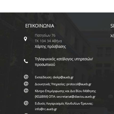
ΕΠΙΚΟΙΝΩΝΙΑ
S
Πατησίων 76
Χά
ΤΚ 104 34 Αθήνα
Χάρτης πρόσβασης
Τηλεφωνικός κατάλογος υπηρεσιών/
προσωπικού
Εκπαίδευση: diekp@aueb.gr
Διοικητικές Υπηρεσίες: protocol@aueb.gr
Κέντρο Επιμόρφωσης και Δια Βίου Μάθησης
(ΚΕΔΙΒΙΜ) ΟΠΑ: secretariat@diaviou.aueb.gr
Ειδικός Λογαριασμός Κονδυλίων Έρευνας:
info@rc.aueb.gr