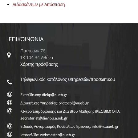
Διδασκόντων με Απόσπαση
ΕΠΙΚΟΙΝΩΝΙΑ
Πατησίων 76
ΤΚ 104 34 Αθήνα
Χάρτης πρόσβασης
Τηλεφωνικός κατάλογος υπηρεσιών/προσωπικού
Εκπαίδευση: diekp@aueb.gr
Διοικητικές Υπηρεσίες: protocol@aueb.gr
Κέντρο Επιμόρφωσης και Δια Βίου Μάθησης (ΚΕΔΙΒΙΜ) ΟΠΑ:
secretariat@diaviou.aueb.gr
Ειδικός Λογαριασμός Κονδυλίων Έρευνας: info@rc.aueb.gr
Ιστοσελίδα: webmaster@aueb.gr