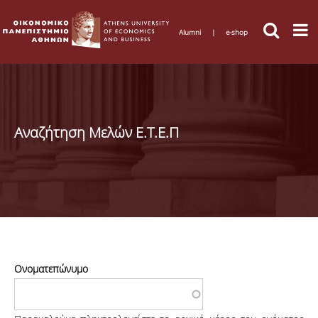
Alumni
|
e-shop
Αναζήτηση Μελών Ε.Τ.Ε.Π
Ονοματεπώνυμο