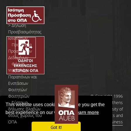
>
Δήλωση
Προσβασιμότητας
Ιστοτόπων
>
Προστασία
Προσωπικών
Δεδομένων
>
Φόρμα
Yποβολής
Παραπόνων και
Ενστάσεων
Φοιτητών/
Φοιτητριών
© Copyright 1996
>
Σύστημα
- 2026 | Athens
This website uses cookies to ensure you get the
δήλωσης βλαβών
University of
best experience on our website.
Learn more
στους χώρους του
Economics and
ΟΠΑ
Business
Got it!