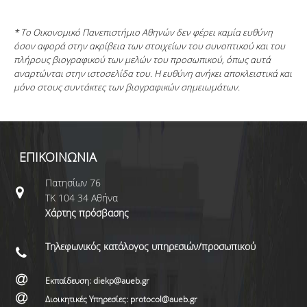
* Το Οικονομικό Πανεπιστήμιο Αθηνών δεν φέρει καμία ευθύνη
όσον αφορά στην ακρίβεια των στοιχείων του συνοπτικού και του
πλήρους βιογραφικού των μελών του προσωπικού, όπως αυτά
αναρτώνται στην ιστοσελίδα του. Η ευθύνη ανήκει αποκλειστικά και
μόνο στους συντάκτες των βιογραφικών σημειωμάτων.
ΕΠΙΚΟΙΝΩΝΙΑ
Πατησίων 76
ΤΚ 104 34 Αθήνα
Χάρτης πρόσβασης
Τηλεφωνικός κατάλογος υπηρεσιών/προσωπικού
Εκπαίδευση: diekp@aueb.gr
Διοικητικές Υπηρεσίες: protocol@aueb.gr