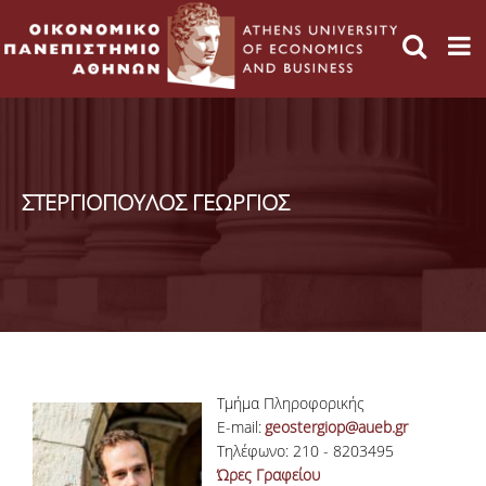
ΣΤΕΡΓΙΟΠΟΥΛΟΣ ΓΕΩΡΓΙΟΣ
Τμήμα Πληροφορικής
E-mail:
geostergiop@aueb.gr
Τηλέφωνο: 210 - 8203495
Ώρες Γραφείου