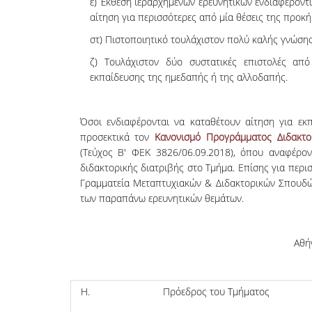
ε) Έκθεση ιεραρχημένων ερευνητικών ενδιαφερόν
αίτηση για περισσότερες από μία θέσεις της προκή
στ) Πιστοποιητικό τουλάχιστον πολύ καλής γνώσης
ζ) Τουλάχιστον δύο συστατικές επιστολές απ
εκπαίδευσης της ημεδαπής ή της αλλοδαπής.
Όσοι ενδιαφέρονται να καταθέτουν αίτηση για εκ
προσεκτικά τον
Κανονισμό Προγράμματος Διδακτ
(Τεύχος Β' ΦΕΚ 3826/06.09.2018), όπου αναφέροντ
διδακτορικής διατριβής στο Τμήμα. Επίσης για περ
Γραμματεία Μεταπτυχιακών & Διδακτορικών Σπουδώ
των παραπάνω ερευνητικών θεμάτων.
Αθή
Πρόεδρος του Τμήματος