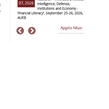
07, 2026
07, 2026
Intelligence, Defense,
M
ύ
Institutions and Economy -
F
ν
Financial Literacy”, September 25-26, 2026,
Economics and
AUEB
Αρχείο Νέων