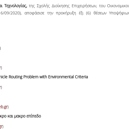
06, 2026
across Europe
αι Τεχνολογίας,
της Σχολής Διοίκησης Επιχειρήσεων, του Οικονομικο
6/09/2020), αποφάσισε την προκήρυξη έξι (6) θέσεων Υποψήφιω
)
r
)
icle Routing Problem with Environmental Criteria
r
)
b.gr
)
ικρο και μακρο επίπεδο
gr
)