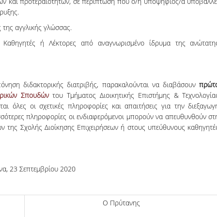
των και προτεραιοτήτων, σε περίπτωση που ο/η υποψήφιος/α υποβάλλε
ρυξης.
 της αγγλικής γλώσσας.
ό Καθηγητές ή Λέκτορες από αναγνωρισμένο ίδρυμα της ανώτατη
πόνηση διδακτορικής διατριβής, παρακαλούνται να διαβάσουν
πρώτ
ορικών Σπουδών
του Τμήματος Διοικητικής Επιστήμης & Τεχνολογία
αι όλες οι σχετικές πληροφορίες και απαιτήσεις για την διεξαγωγ
ισσότερες πληροφορίες οι ενδιαφερόμενοι μπορούν να απευθυνθούν στ
ν της Σχολής Διοίκησης Επιχειρήσεων ή στους υπεύθυνους καθηγητέ
να, 23 Σεπτεμβρίου 2020
Ο Πρύτανης