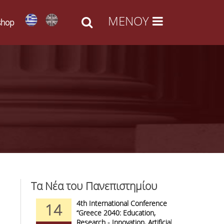
shop
Τα Νέα του Πανεπιστημίου
d Arts -
4th International Conference
1
14
09
l Access
“Greece 2040: Education,
F
anizations
Research - Innovation, Artificial
C