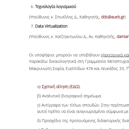
Τεχνολογία λογισμικού
(Υπεύθυνος κ. Σπινέλλης Δ., Καθηγητής,
dds@aueb.gr
)
Data Virtualization
(Υπεύθυνος κ. Χατζηαντωνίου Δ., Αν. Καθηγητής,
damia
Οι υποψήφιοι μπορούν να υποβάλουν
ηλεκτρονικά κα
παρακάτω δικαιολογητικά στη Γραμματεία Μεταπτυχια
Μακρυνιώτη Σοφία, Ευελπίδων 47Α και Λευκάδος 33, 7
α)
Σχετική αίτηση (ΕΔΩ).
β) Αναλυτικό βιογραφικό σημείωμα.
γ) Αντίγραφα των τίτλων σπουδών. Στην περίπτωσ
αυτοί πρέπει να είναι αναγνωρισμένοι σύμφωνα με
δ) Προσχέδιο της προτεινόμενης διδακτορικής δια