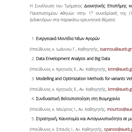
Η Συνέλευση του Τμήματος
Διοικητικής Επιστήμης κ
η
Πανεπιστημίου Αθηνών στην 1
συνεδρίασή της (1
Διδακτόρων στα παρακάτω ερευνητικά θέματα:
Ε
νεργειακά
Μ
οντέλα
Ν
έων
Α
γορών
(Υπεύθυνος κ. Ιωάννου Γ., Καθηγητής,
ioannou@aueb.gr
Data Envelopment Analysis and Big Data
(Υπεύθυνος κ. Κρητικός Ε., Αν. Καθηγητής,
kmn@aueb.g
Modelling and Optimization Methods for variants Veh
(Υπεύθυνος κ. Κρητικός Ε., Αν. Καθηγητής,
kmn@aueb.g
Συνδυαστική Βελτιστοποίηση στη Βιομηχανία
(Υπεύθυνος κ. Μούρτος Ι., Αν. Καθηγητής,
mourtos@aue
Στρατηγική, Καινοτομία και Ανταγωνιστικότητα σε μ
(Υπεύθυνος κ. Σπανός Ι., Αν. Καθηγητής,
spanos@aueb.