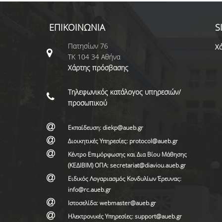
ΕΠΙΚΟΙΝΩΝΙΑ
S
Πατησίων 76
Χά
ΤΚ 104 34 Αθήνα
Χάρτης πρόσβασης
Τηλεφωνικός κατάλογος υπηρεσιών/
προσωπικού
Εκπαίδευση: diekp@aueb.gr
Διοικητικές Υπηρεσίες: protocol@aueb.gr
Κέντρο Επιμόρφωσης και Δια Βίου Μάθησης
(ΚΕΔΙΒΙΜ) ΟΠΑ: secretariat@diaviou.aueb.gr
Ειδικός Λογαριασμός Κονδυλίων Έρευνας:
info@rc.aueb.gr
Ιστοσελίδα: webmaster@aueb.gr
Ηλεκτρονικές Υπηρεσίες: support@aueb.gr