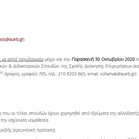
nos@aueb.gr
)
ι με απλό ταχυδρομείο
μέχρι και την
Παρασκευή 30 Οκτωβρίου 2020
τ
κών & Διδακτορικών Σπουδών της Σχολής Διοίκησης Επιχειρήσεων (κα
ος
όροφος, γραφείο 705, τηλ.: 210 8203 865, email. sofiamak@aueb.gr):
η που οι τίτλοι σπουδών έχουν χορηγηθεί από Ιδρύματα της αλλοδαπής
 την ισχύουσα νομοθεσία.
τριβής (ερευνητική πρόταση).