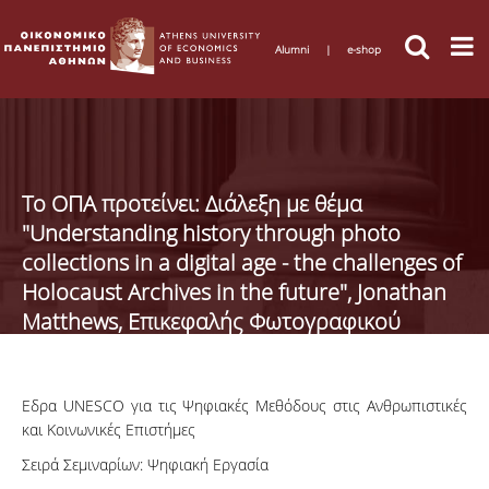
Alumni
|
e-shop
Το ΟΠΑ προτείνει: Διάλεξη με θέμα
"Understanding history through photo
collections in a digital age - the challenges of
Holocaust Archives in the future", Jonathan
Matthews, Επικεφαλής Φωτογραφικού
Αρχείου Yad Vashem, 26.1.23, 16:00, Κτήριο
Τροίας
Εδρα UNESCO για τις Ψηφιακές Μεθόδους στις Ανθρωπιστικές
και Κοινωνικές Επιστήμες
Σειρά Σεμιναρίων: Ψηφιακή Εργασία