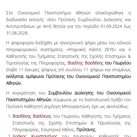
Στο Οικονομικό Πανεπιστήμιο Αθηνών ολοκληρώθηκε η
διαδικασία εκλογής νέου Πρύτανη, Συμβουλίου Διοίκησης και
Αντιπρυτάνεων με 4ετή θητεία για την περίοδο 01.09.2024 έως
31.08.2028.
Η ψηφοφορία διεξήχθη με ηλεκτρονική ψήφο μέσω του ειδικού
πληροφοριακού συστήματος «Ψηφιακή Κάλπη ΖΕΥΣ» και ο
Καθηγητής του Τμήματος Στατιστικής της Σχολής Επιστημών &
Τεχνολογίας της Πληροφορίας,
Βασίλης Βασδέκης
του Γεωργίου
έλαβε 11 έγκυρες ψήφους επί συνόλου 11 ψήφων και επομένως
εκλέγεται ομόφωνα Πρύτανης του Οικονομικού Πανεπιστημίου
Αθηνών.
Η συγκρότηση του
Συμβουλίου Διοίκησης του Οικονομικού
Πανεπιστημίου Αθηνών
, σύμφωνα με τη διαπιστωτική πράξη του
Πρύτανη Καθηγητή Δημήτρη Μπουραντώνη, έχει ως ακολούθως:
Βασδέκης Βασίλειος
του Γεωργίου, Καθηγητής του Τμήματος
Στατιστικής της Σχολής Επιστημών & Τεχνολογίας της
Πληροφορίας, Εσωτερικό Μέλος,
Πρύτανης.
Δράκος Κωνσταντίνος
του Δημητρίου, Καθηγητής του