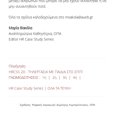
μεταξύ ανθρώπων που μπορεί να μην έχουν συναντηθεί ή να
ΔΙΠΛΩΜΑΤΙΚΕΣ ΕΡΓΑΣΙΕΣ
μην συναντηθούν ποτέ.
HR CASE STUDY SERIES
Όλα τα σχόλια καλοδεχούμενα στο mvakola@aueb.gr
ΣΥΝΕΙΣΦΕΡΟΝΤΑΣ ΣΤΗΝ ΕΡΕΥΝΑ
Μαρία Βακόλα
Αναπληρώτρια Καθηγήτρια, ΟΠΑ
ΠΡΟΣΩΠΙΚΟ
Editor HR Case Study Series
ΜΕΛΗ ΔΕΠ
ΜΕΛΗ Ε.ΔΙ.Π.
Πλοήγηση:
ΕΞΩΤΕΡΙΚΟΙ ΣΥΝΕΡΓΑΤΕΣ
HRCSS 20 - ΤΗΛΕΡΓΑΣΙΑ ΜΕ ΠΑΙΔΙΑ ΣΤΟ ΣΠΙΤΙ
ΓΝΩΜΟΔΟΤΗΣΕΙΣ :
1η
|
2η
|
3η
|
4η
|
ΔΙΟΙΚΗΤΙΚΗ ΥΠΟΣΤΗΡΙΞΗ
HR Case Study Series | ΟΛΑ ΤΑ ΤΕΥΧΗ
HR ΔΡΑΣΤΗΡΙΟΤΗΤΕΣ
ONBOARDING
Σχεδίαση, Ψηφιακή παραγωγή: Δημήτρης Λυμπερόπουλος, ΟΠΑ
ΠΡΑΚΤΙΚΗ ΑΣΚΗΣΗ