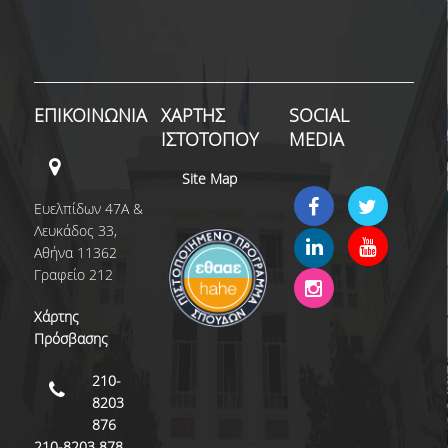
ΜΝΗΜΟΝΙΑ ΣΥΝΕΡΓΑΣΙΑΣ
ΑΠΟ ΤΗ ΘΕΩΡΙΑ ΣΤΗΝ ΠΡΑΞΗ
ΣΥΝΕΔΡΙΑ - ΗΜΕΡΙΔΕΣ
ΕΠΙΚΟΙΝΩΝΙΑ
ΧΑΡΤΗΣ
SOCIAL
ΙΣΤΟΤΟΠΟΥ
MEDIA
ΘΕΡΙΝΟ ΕΡΓΑΣΤΗΡΙΟ ΑΝΑΠΤΥΞΗΣ ΔΕΞΙΟΤΗΤΩΝ ΔΑΔ
Site Map
HRM AUEB INSIGHTS
Ευελπίδων 47Α &
ΣΥΖΗΤΩΝΤΑΣ ΜΕ ΣΤΕΛΕΧΗ HR
Λευκάδος 33,
Αθήνα 11362
HR ISSUES
Γραφείο 212
ΔΙΑΚΡΙΣΕΙΣ
Χάρτης
Πρόσβασης
ΠΙΣΤΟΠΟΙΗΣΕΙΣ ΚΑΙ ΛΙΣΤΕΣ ΚΑΤΑΤΑΞΗΣ
210-
ΔΙΑΚΡΙΣΕΙΣ ΤΟΥ ΜΠΣ
8203
876
ΔΙΑΣΦΑΛΙΣΗ ΠΟΙΟΤΗΤΑΣ
210-8203 878