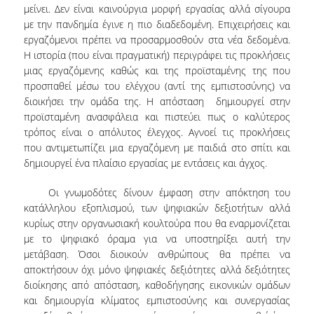
μείνει. Δεν είναι καινούργια μορφή εργασίας αλλά σίγουρα
με την πανδημία έγινε η πιο διαδεδομένη. Επιχειρήσεις και
ΤΜΗΜΑ ΠΛΗΡΟΥΣ ΦΟΙΤΗΣΗΣ
εργαζόμενοι πρέπει να προσαρμοσθούν στα νέα δεδομένα.
Η ιστορία (που είναι πραγματική) περιγράφει τις προκλήσεις
ΤΜΗΜΑ ΜΕΡΙΚΗΣ ΦΟΙΤΗΣΗΣ
μιας εργαζόμενης καθώς και της προϊσταμένης της που
προσπαθεί μέσω του ελέγχου (αντί της εμπιστοσύνης) να
ΦΟΡΜΑ ΥΠΟΒΟΛΗΣ ΠΑΡΑΠΟΝΩΝ
διοικήσει την ομάδα της. Η απόσταση δημιουργεί στην
ΑΠΟΦΟΙΤΟΙ
προϊσταμένη ανασφάλεια και πιστεύει πως ο καλύτερος
τρόπος είναι ο απόλυτος έλεγχος. Αγνοεί τις προκλήσεις
ΑΠΑΣΧΟΛΗΣΗ ΑΠΟΦΟΙΤΩΝ
που αντιμετωπίζει μια εργαζόμενη με παιδιά στο σπίτι και
δημιουργεί ένα πλαίσιο εργασίας με εντάσεις και άγχος.
ΑΠΟΦΟΙΤΗΣΗ
Οι γνωμοδότες δίνουν έμφαση στην απόκτηση του
ΣΥΛΛΟΓΟΣ ΑΠΟΦΟΙΤΩΝ
κατάλληλου εξοπλισμού, των ψηφιακών δεξιοτήτων αλλά
κυρίως στην οργανωσιακή κουλτούρα που θα εναρμονίζεται
HR STORIES
με το ψηφιακό όραμα για να υποστηρίξει αυτή την
μετάβαση. Όσοι διοικούν ανθρώπους θα πρέπει να
ΕΡΕΥΝΑ
αποκτήσουν όχι μόνο ψηφιακές δεξιότητες αλλά δεξιότητες
διοίκησης από απόσταση, καθοδήγησης εικονικών ομάδων
ΕΡΓΑΣΤΗΡΙΟ ΔΑΔ
και δημιουργία κλίματος εμπιστοσύνης και συνεργασίας