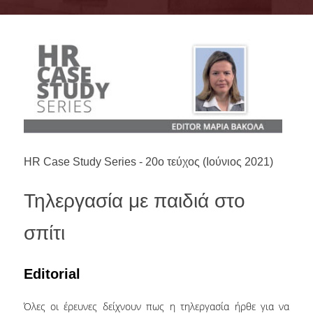
ΣΥΜΒΟΥΛΕΥΤΙΚΗ ΕΠΙΤΡΟΠΗ
ΥΠΟΔΟΜΕΣ
ΜΑΘΗΜΑΤΑ
ΟΔΗΓΟΣ ΣΠΟΥΔΩΝ
TESTIMONIALS
HR Case Study Series - 20ο τεύχος (Ιούνιος 2021)
ΥΠΟΨΗΦΙΟΙ
ΣΕ ΠΟΙΟΥΣ ΑΠΕΥΘΥΝΕΤΑΙ
Τηλεργασία με παιδιά στο
ΑΙΤΗΣΕΙΣ
σπίτι
ΔΙΔΑΚΤΡΑ - ΥΠΟΤΡΟΦΙΕΣ
Editorial
ΣΥΧΝΕΣ ΕΡΩΤΗΣΕΙΣ / FAQS
Όλες οι έρευνες δείχνουν πως η τηλεργασία ήρθε για να
ΦΟΙΤΗΤΕΣ