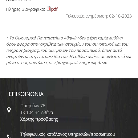
Πλήρες Βιογραφικό:
pdf
Τελευταία ενημέρωση: 02-10-2023
* Το Οικονομικό Πανεπιστήμιο Αθηνών δεν φέρει καμία ευθύνη
όσον αφορά στην ακρίβεια των στοιχείων του συνοπτικού και του
πλήρους βιογραφικού των μελών του προσωπικού, όπως αυτά
αναρτώνται στην ιστοσελίδα του. Η ευθύνη ανήκει αποκλειστικά και
μόνο στους συντάκτες των βιογραφικών σημειωμάτων.
ΕΠΙΚΟΙΝΩΝΙΑ
Πατησίων 76
ΤΚ 104 34 Αθήνα
Χάρτης πρόσβασης
Τηλεφωνικός κατάλογος υπηρεσιών/προσωπικού