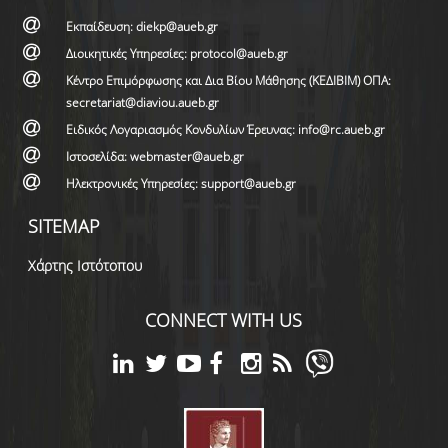
Εκπαίδευση: diekp@aueb.gr
Διοικητικές Υπηρεσίες: protocol@aueb.gr
Κέντρο Επιμόρφωσης και Δια Βίου Μάθησης (ΚΕΔΙΒΙΜ) ΟΠΑ:
secretariat@diaviou.aueb.gr
Ειδικός Λογαριασμός Κονδυλίων Έρευνας: info@rc.aueb.gr
Ιστοσελίδα: webmaster@aueb.gr
Ηλεκτρονικές Υπηρεσίες: support@aueb.gr
SITEMAP
Χάρτης Ιστότοπου
CONNECT WITH US