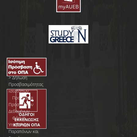
>
Δήλωση
Προσβασιμότητας
Ιστοτόπων
>
Προστασία
Προσωπικών
Δεδομένων
>
Φόρμα
Yποβολής
Παραπόνων και