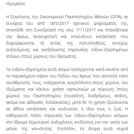
Ιδρύματος
Η Σύγκλητος του Οικονομικού Πανεπιστημίου Αθηνών (ΟΠΑ), σε
συνέχεια του από 18/5/2017 σχετικού ψηφίσματός της,
επανήλθε στη Συνεδρίασή της στις 7/11/2017 και επανεξέτασε
την άκρως ανησυχητική και επικίνδυνη κατάσταση που
διαμορφώνεται εξ αιτίας της πολυπληθούς, συνεχώς
αυξανόμενης και ανεξέλεγκτης παρουσίας τοξικο-εξαρτημένων
ατόμων στους χώρους του Ιδρύματος.
Τα τοξικο-εξαρτημένα αυτά άτομα προέρχονται κατά κανόνα από
το παρακείμενο πάρκο του Πεδίου του Άρεως που αποτελεί τόπο
συνάθροισής τους, εισέρχονται ανεμπόδιστα στους χώρους του
Ιδρύματος και κάνουν χρήση ναρκωτικών με σύριγγες στους
χώρους του Πανεπιστημίου (τουαλέτες, διαδρόμους, σκάλες,
ακόμα και αίθουσες διδασκαλίας), μετά δε τη χρήση βρίσκονται
σε άθλια κατάσταση και κινδυνεύει η ίδια τους η ζωή. Η
καθημερινή πλέον παρουσία των τοξικο-εξαρτημένων ατόμων
στο Ίδρυμα δημιουργεί αυξημένους κινδύνους για την υγεία των
μελών της κοινότητας. Επιπλέον, τα άτομα αυτά συχνά