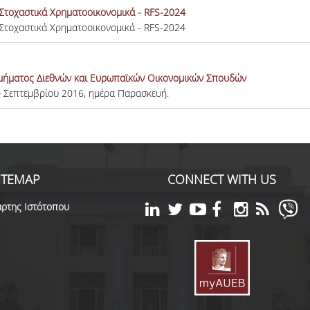
 Στοχαστικά Χρηματοοικονομικά - RFS-2024
 Στοχαστικά Χρηματοοικονομικά - RFS-2024
 Τμήματος Διεθνών και Ευρωπαϊκών Οικονομικών Σπουδών
0 Σεπτεμβρίου 2016, ημέρα Παρασκευή.
ITEMAP
CONNECT WITH US
ρτης Ιστότοπου