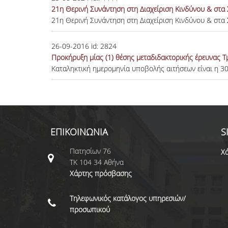
21η Θερινή Συνάντηση στη Διαχείριση Κινδύνου & στα
21η Θερινή Συνάντηση στη Διαχείριση Κινδύνου & στα
26-09-2016
id:
2824
Προκήρυξη μίας (1) θέσης μεταδιδακτορικής έρευνας
Καταληκτική ημερομηνία υποβολής αιτήσεων είναι η 3
ΕΠΙΚΟΙΝΩΝΙΑ
S
Πατησίων 76
Χά
ΤΚ 104 34 Αθήνα
Χάρτης πρόσβασης
Τηλεφωνικός κατάλογος υπηρεσιών/
προσωπικού