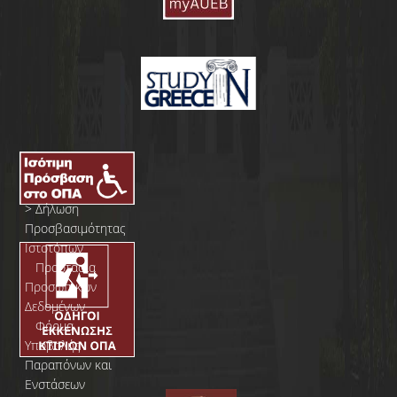
>
Δήλωση
Προσβασιμότητας
Ιστοτόπων
>
Προστασία
Προσωπικών
Δεδομένων
>
Φόρμα
Yποβολής
Παραπόνων και
Ενστάσεων