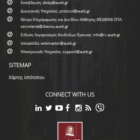
Εκπαίδευση: diekp@aueb.gr
Διοικητικές Υπηρεσίες: protocol@aueb.gr
Κέντρο Επιμόρφωσης και Δια Βίου Μάθησης (ΚΕΔΙΒΙΜ) ΟΠΑ:
secretariat@diaviou.aueb.gr
Ειδικός Λογαριασμός Κονδυλίων Έρευνας: info@rc.aueb.gr
Ιστοσελίδα: webmaster@aueb.gr
Ηλεκτρονικές Υπηρεσίες: support@aueb.gr
SITEMAP
Χάρτης Ιστότοπου
CONNECT WITH US