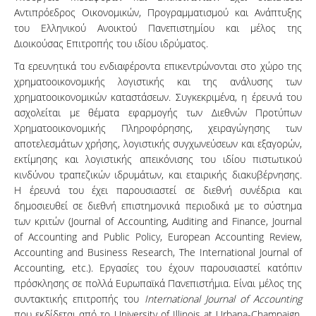
Αντιπρόεδρος Οικονομικών, Προγραμματισμού και Ανάπτυξης
του Ελληνικού Ανοικτού Πανεπιστημίου και μέλος της
Διοικούσας Επιτροπής του ιδίου ιδρύματος.
Τα ερευνητικά του ενδιαφέροντα επικεντρώνονται στο χώρο της
χρηματοοικονομικής λογιστικής και της ανάλυσης των
χρηματοοικονομικών καταστάσεων. Συγκεκριμένα, η έρευνά του
ασχολείται με θέματα εφαρμογής των Διεθνών Προτύπων
Χρηματοοικονομικής Πληροφόρησης, χειραγώγησης των
αποτελεσμάτων χρήσης, λογιστικής συγχωνεύσεων και εξαγορών,
εκτίμησης και λογιστικής απεικόνισης του ιδίου πιστωτικού
κινδύνου τραπεζικών ιδρυμάτων, και εταιρικής διακυβέρνησης.
Η έρευνά του έχει παρουσιαστεί σε διεθνή συνέδρια και
δημοσιευθεί σε διεθνή επιστημονικά περιοδικά με το σύστημα
των κριτών (Journal of Accounting, Auditing and Finance, Journal
of Accounting and Public Policy, European Accounting Review,
Accounting and Business Research, The International Journal of
Accounting, etc.). Εργασίες του έχουν παρουσιαστεί κατόπιν
πρόσκλησης σε πολλά Ευρωπαϊκά Πανεπιστήμια. Είναι μέλος της
συντακτικής επιτροπής του
International Journal of Accounting
που εκδίδεται από το University of Illinois at Urbana-Champaign.