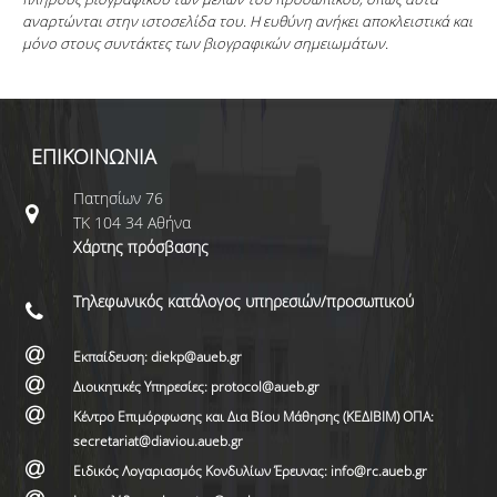
αναρτώνται στην ιστοσελίδα του. Η ευθύνη ανήκει αποκλειστικά και
μόνο στους συντάκτες των βιογραφικών σημειωμάτων.
ΕΠΙΚΟΙΝΩΝΙΑ
Πατησίων 76
ΤΚ 104 34 Αθήνα
Χάρτης πρόσβασης
Τηλεφωνικός κατάλογος υπηρεσιών/προσωπικού
Εκπαίδευση: diekp@aueb.gr
Διοικητικές Υπηρεσίες: protocol@aueb.gr
Κέντρο Επιμόρφωσης και Δια Βίου Μάθησης (ΚΕΔΙΒΙΜ) ΟΠΑ:
secretariat@diaviou.aueb.gr
Ειδικός Λογαριασμός Κονδυλίων Έρευνας: info@rc.aueb.gr