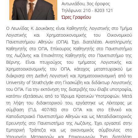
Αντωνιάδου, 3ος όροφος
Τηλέφωνο: 210 - 8203 121
Ώρες Γραφείου
Ο Λεωνίδας Κ. Δουκάκης είναι Καθηγητής Λογιστικής στο Τμήμα
Λογιστικής και Χρηματοοικονομικής του Οικονομικού
Πανεπιστήμιου Αθηνών (ΟΠΑ). Έχει διατελέσει Αναπληρωτής
Καθηγητής στο ΟΠΑ, Επίκουρος Καθηγητής στο Πανεπιστήμιο
της Λωζάνης και Επισκέπτης Καθηγητής στο Πανεπιστήμιο της
Βέρνης. Είναι πτυχιούχος του τμήματος Λογιστικής και
Χρηματοοικονομικής του ΟΠΑ, κάτοχος μεταπτυχιακού (με
διάκριση) στη Διεθνή Λογιστική και Χρηματοοικονομική από το
University of Strathclyde στη Γλασκώβη και διδάκτωρ Λογιστικής
του ΟΠΑ. Για την εκπόνηση της διατριβής του έλαβε υποτροφία,
κατόπιν εξετάσεων, από το Ίδρυμα Κρατικών Υποτροφιών. Μετά
τη λήψη του διδακτορικού του, εργάστηκε ως Λέκτορας με
σύμβαση (Π.Δ. 407/80) στο ΟΠΑ και στο Εθνικό και
Καποδιστριακό Πανεπιστήμιο Αθηνών και ως Μεταδιδακτορικός
Ερευνητής στο Πανεπιστήμιο της Λωζάνης. Έχει εργαστεί στην
Εμπορική Τράπεζα και ως οικονομικός σύμβουλος στο
Υπουργείο Μεταφορών και Επικοινωνιών. Έχει διατελέσει