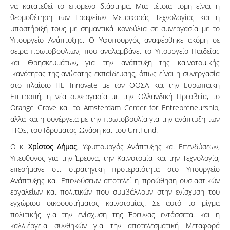
να κατατεθεί το επόμενο διάστημα. Μια τέτοια τομή είναι η
θεσμοθέτηση των Γραφείων Μεταφοράς Τεχνολογίας και η
υποστήριξή τους με σημαντικά κονδύλια σε συνεργασία με το
Υπουργείο Ανάπτυξης. Ο Υφυπουργός αναφέρθηκε ακόμη σε
σειρά πρωτοβουλιών, που αναλαμβάνει το Υπουργείο Παιδείας
και Θρησκευμάτων, για την ανάπτυξη της καινοτομικής
ικανότητας της ανώτατης εκπαίδευσης, όπως είναι η συνεργασία
στο πλαίσιο HE Innovate με τον ΟΟΣΑ και την Ευρωπαϊκή
Επιτροπή, η νέα συνεργασία με την Ολλανδική Πρεσβεία, το
Orange Grove και το Amsterdam Center for Entrepreneurship,
αλλά και η συνέργεια με την πρωτοβουλία για την ανάπτυξη των
TTOs, του Ιδρύματος Ωνάση και του Uni.Fund.
Ο κ.
Χρίστος Δήμας
, Υφυπουργός Ανάπτυξης και Επενδύσεων,
Υπεύθυνος για την Έρευνα, την Καινοτομία και την Τεχνολογία,
επεσήμανε ότι στρατηγική προτεραιότητα στο Υπουργείο
Ανάπτυξης και Επενδύσεων αποτελεί η προώθηση ουσιαστικών
εργαλείων και πολιτικών που συμβάλλουν στην ενίσχυση του
εγχώριου οικοσυστήματος καινοτομίας. Σε αυτό το μίγμα
πολιτικής για την ενίσχυση της Έρευνας εντάσσεται και η
καλλιέργεια συνθηκών για την αποτελεσματική Μεταφορά