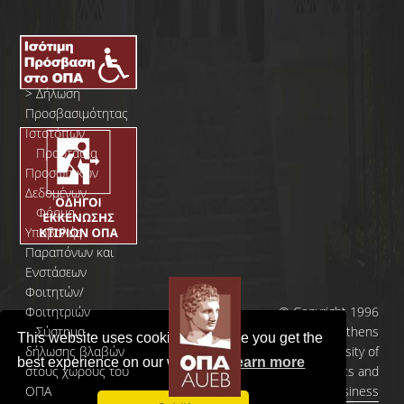
>
Δήλωση
Προσβασιμότητας
Ιστοτόπων
>
Προστασία
Προσωπικών
Δεδομένων
>
Φόρμα
Yποβολής
Παραπόνων και
Ενστάσεων
Φοιτητών/
Φοιτητριών
© Copyright 1996
>
Σύστημα
- 2026 | Athens
This website uses cookies to ensure you get the
δήλωσης βλαβών
University of
best experience on our website.
Learn more
στους χώρους του
Economics and
ΟΠΑ
Business