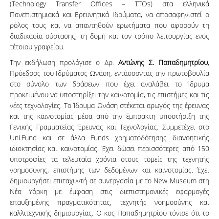
(Technology Transfer Offices – TTOs) στα ελληνικά
Πανεπιστημιακά και Ερευνητικά Ιδρύματα, να αποσαφηνιστεί ο
ρόλος τους και να απαντηθούν ερωτήματα που αφορούν τη
διαδικασία σύστασης, τη δομή και τον τρόπο λειτουργίας ενός
τέτοιου γραφείου.
Την εκδήλωση προλόγισε ο Δρ.
Αντώνης Σ. Παπαδημητρίου
,
Πρόεδρος του Ιδρύματος Ωνάση, εντάσσοντας την πρωτοβουλία
στο σύνολο των δράσεων που έχει αναλάβει το Ίδρυμα
προκειμένου να υποστηρίξει την καινοτομία, τις επιστήμες και τις
νέες τεχνολογίες. Το Ίδρυμα Ωνάση στέκεται αρωγός της έρευνας
και της καινοτομίας μέσα από την έμπρακτη υποστήριξη της
Γενικής Γραμματείας Έρευνας και Τεχνολογίας. Συμμετέχει στο
Uni.Fund και σε άλλα Funds χρηματοδότησης διανοητικής
ιδιοκτησίας και καινοτομίας. Έχει δώσει περισσότερες από 150
υποτροφίες τα τελευταία χρόνια στους τομείς της τεχνητής
νοημοσύνης, επιστήμης των δεδομένων και καινοτομίας. Έχει
δημιουργήσει επιταχυντή σε συνεργασία με το New Museum στη
Νέα Υόρκη με έμφαση στις διεπιστημονικές εφαρμογές
επαυξημένης πραγματικότητας, τεχνητής νοημοσύνης και
καλλιτεχνικής δημιουργίας. Ο κος Παπαδημητρίου τόνισε ότι τo