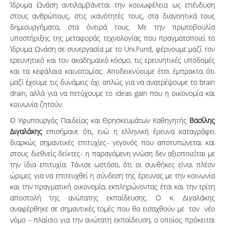
Ίδρυμα Ωνάση αντιλαμβάνεται την κοινωφέλεια ως επένδυση
στους ανθρώπους, στις ικανότητές τους, στα διανοητικά τους
δημιουργήματα, στα όνειρά τους. Με την πρωτοβουλία
υποστήριξης της μεταφοράς τεχνολογίας που πραγματοποιεί το
Ίδρυμα Ωνάση σε συνεργασία με το Uni.Fund, φέρνουμε μαζί τον
ερευνητικό και τον ακαδημαϊκό κόσμο, τις ερευνητικές υποδομές
και τα κεφάλαια καινοτομίας. Αποδεικνύουμε έτσι έμπρακτα ότι
μαζί έχουμε τις δυνάμεις όχι απλώς για να ανατρέψουμε το brain
drain, αλλά για να πετύχουμε το ideas gain που η οικονομία και
κοινωνία ζητούν.
O Υφυπουργός Παιδείας και Θρησκευμάτων Καθηγητής
Βασίλης
Διγαλάκης
επισήμανε ότι, ενώ η ελληνική έρευνα καταγράφει
διαρκώς σημαντικές επιτυχίες- γεγονός που αποτυπώνεται και
στους διεθνείς δείκτες- η παραγόμενη γνώση δεν αξιοποιείται με
την ίδια επιτυχία. Τόνισε ωστόσο, ότι οι συνθήκες είναι πλέον
ώριμες για να επιτευχθεί η σύνδεση της έρευνας με την κοινωνία
και την πραγματική οικονομία, εκπληρώνοντας έτσι και την τρίτη
αποστολή της ανώτατης εκπαίδευσης. Ο κ. Διγαλάκης
αναφέρθηκε σε σημαντικές τομές που θα εισαχθούν με τον νέο
νόμο – πλαίσιο για την ανώτατη εκπαίδευση, ο οποίος πρόκειται