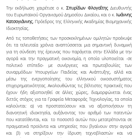
Την εκδήλωση χαιρέτισε ο κ.
Σπυρίδων Φλογαΐτης
Διευθυντής
του Ευρωπαϊκού Οργανισμού Δημοσίου Δικαίου, και ο κ.
Ιωάννης
Κατσογιάννης
, Πρόεδρος της Ελληνικής Ακαδημίας Βιομηχανικής
Ιδιοκτησίας.
Από τις τοποθετήσεις των προσκεκλημένων ομιλητών προέκυψε
ότι τα τελευταία χρόνια αναπτύσσεται μια σημαντική δυναμική
για τη σύνδεση της έρευνας που παράγεται στην Ελλάδα με την
αγορά και την πραγματική οικονομία, η οποία υλοποιείται -σε
πολιτικό επίπεδο- με συνέργειες και πρωτοβουλίες των
συναρμόδιων Υπουργείων Παιδείας και Ανάπτυξης, αλλά και
μέσω της ενεργοποίησης του ελληνικού οικοσυστήματος
επιχειρηματικότητας. Ακολουθώντας τις βέλτιστες πρακτικές που
έχουν ήδη αξιοποιηθεί σε άλλες χώρες, διαμορφώνεται ένας
διττός στόχος για τα Γραφεία Μεταφοράς Τεχνολογίας, τα οποία
καλούνται: α) να προστατεύσουν και να αξιοποιήσουν τη
διανοητική ιδιοκτησία, αυξάνοντας τον αριθμό των πατεντών
που κατατίθενται, και το ποσοστό αυτών που μετατρέπονται σε
πραγματικά προϊόντα και υπηρεσίες που βγαίνουν στην αγορά
και β) να στηρίξουν την ίδρυση τεχνοβλαστών και να