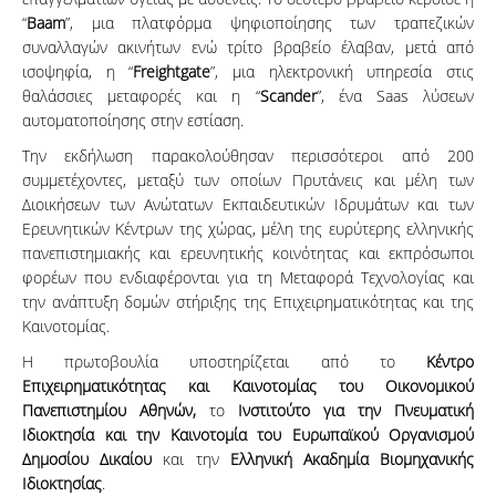
“
Baam
”, μια πλατφόρμα ψηφιοποίησης των τραπεζικών
συναλλαγών ακινήτων ενώ τρίτο βραβείο έλαβαν, μετά από
ισοψηφία, η “
Freightgate
”, μια ηλεκτρονική υπηρεσία στις
θαλάσσιες μεταφορές και η “
Scander
”, ένα Saas λύσεων
αυτοματοποίησης στην εστίαση.
Την εκδήλωση παρακολούθησαν περισσότεροι από 200
συμμετέχοντες, μεταξύ των οποίων Πρυτάνεις και μέλη των
Διοικήσεων των Ανώτατων Εκπαιδευτικών Ιδρυμάτων και των
Ερευνητικών Κέντρων της χώρας, μέλη της ευρύτερης ελληνικής
πανεπιστημιακής και ερευνητικής κοινότητας και εκπρόσωποι
φορέων που ενδιαφέρονται για τη Μεταφορά Τεχνολογίας και
την ανάπτυξη δομών στήριξης της Επιχειρηματικότητας και της
Καινοτομίας.
H πρωτοβουλία υποστηρίζεται από το
Κέντρο
Επιχειρηματικότητας και Καινοτομίας του Οικονομικού
Πανεπιστημίου Αθηνών,
το
Ινστιτούτο για την Πνευματική
Ιδιοκτησία και την Καινοτομία του Ευρωπαϊκού Οργανισμού
Δημοσίου Δικαίου
και την
Ελληνική Ακαδημία Βιομηχανικής
Ιδιοκτησίας
.