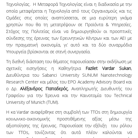
Τεχνολογίας. Η Μεταφορά Τεχνολογίας είναι η διαδικασία με την
οποία μεταφέρεται η Τεχνολογία από τους Οργανισμούς και τις
Ομάδες στις οποίες αναπτύσσεται, σε μια ευρύτερη γκάμα
χρηστών που θα τη μετατρέψουν σε Προϊόντα & Υπηρεσίες.
Στόχος της Πολιτείας είναι να δημιουργηθούν οι προοπτικές
σύνδεσης της έρευνας των Ερευνητικών Κέντρων και των ΑΕΙ με
την πραγματική οικονομία, γι’ αυτό και τα δύο συναρμόδια
Υπουργεία βρίσκονται σε στενή συνεργασία.
Τη διεθνή διάσταση του θέματος παρουσίασαν στην εκδήλωση με
σχετικές εισηγήσεις η Kαθηγήτρια
Fazilet Vardar Sukan
,
Διευθύντρια του Sabanci University SUNUM Nanotechnology
Research Center και μέλος του EPO Academy Advisory Board και
ο Δρ.
Αλέξανδρος Παπαδερός
, Αναπληρωτής Διευθυντής του
Γραφείου για την Έρευνα και την Καινοτομία του Technical
University of Munich (TUM).
Η κα Vardar αναφέρθηκε στη συμβολή των ΤΤΟs στη δημιουργία
κοινωνικο-οικονομικής προστιθέμενης αξίας μέσω της
αξιοποίησης της έρευνας. Παρουσίασε την εξέλιξη του ρόλου
των ΤΤΟs, τονίζοντας ότι αυτά πλέον καλούνται να