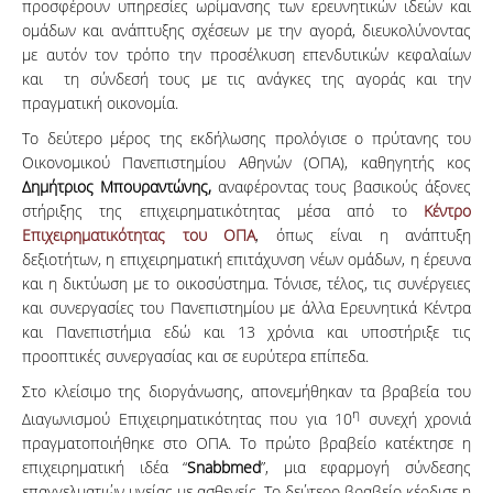
προσφέρουν υπηρεσίες ωρίμανσης των ερευνητικών ιδεών και
ομάδων και ανάπτυξης σχέσεων με την αγορά, διευκολύνοντας
με αυτόν τον τρόπο την προσέλκυση επενδυτικών κεφαλαίων
και τη σύνδεσή τους με τις ανάγκες της αγοράς και την
πραγματική οικονομία.
Το δεύτερο μέρος της εκδήλωσης προλόγισε ο πρύτανης του
Οικονομικού Πανεπιστημίου Αθηνών (ΟΠΑ), καθηγητής κος
Δημήτριος Μπουραντώνης,
αναφέροντας τους βασικούς άξονες
στήριξης της επιχειρηματικότητας μέσα από το
Κέντρο
Επιχειρηματικότητας
του ΟΠΑ
, όπως είναι η ανάπτυξη
δεξιοτήτων, η επιχειρηματική επιτάχυνση νέων ομάδων, η έρευνα
και η δικτύωση με το οικοσύστημα. Τόνισε, τέλος, τις συνέργειες
και συνεργασίες του Πανεπιστημίου με άλλα Ερευνητικά Κέντρα
και Πανεπιστήμια εδώ και 13 χρόνια και υποστήριξε τις
προοπτικές συνεργασίας και σε ευρύτερα επίπεδα.
Στο κλείσιμο της διοργάνωσης, απονεμήθηκαν τα βραβεία του
η
Διαγωνισμού Επιχειρηματικότητας που για 10
συνεχή χρονιά
πραγματοποιήθηκε στο ΟΠΑ. Το πρώτο βραβείο κατέκτησε η
επιχειρηματική ιδέα “
Snabbmed
”, μια εφαρμογή σύνδεσης
επαγγελματιών υγείας με ασθενείς. Tο δεύτερο βραβείο κέρδισε η