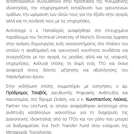
ανταποκριθούν συνδυαστικά στην προστασία της πνευματικής
ιδιοκτησίας, την επιχειρηματική εκπαίδευση των ερευνητικών
ομάδων, την ωρίμανση των ιδεών τους για την έξοδο στην αγορά,
αλλά και τη σύνδεσή τους με τις επιχειρήσεις.
Αντίστοιχα ο κ. Παπαδερός αναφέρθηκε στο επιτυχημένο
παράδειγμα του Technical University of Munich, δίνοντας έμφαση
στην ανάγκη δημιουργίας ενός οικοσυστήματος στο πλαίσιο του
οποίου η ακαδημαϊκή και ερευνητική κοινότητα συνδέεται και
συνεργάζεται με την αγορά, τις μεγάλες αλλά και τις νεοφυείς
επιχειρήσεις. Ανέλυσε επίσης τη δομή ενός ΤΤΟ και έκανε
αναφορά στους δείκτες μέτρησης και αξιολόγησης του
παραγόμενου έργου.
Στην εκδήλωση επίσης συμμετείχαν με εισηγήσεις ο Δρ.
Πρόδρομος Τσιαβός
, Διευθυντής Ψηφιακής Ανάπτυξης και
Καινοτομίας στο Ίδρυμα Ωνάση, και ο κ.
Κωνσταντίνος Λαύκας
,
Partner του Uni.Fund, οι οποίοι αναφέρθηκαν αντίστοιχα στην
ανάπτυξη κατάλληλων ικανοτήτων για τη διαχείριση της
Διανοητικής Ιδιοκτησίας από τα ΤΤΟs και τον ρόλο που μπορεί
να διαδραματίσει ένα Tech Transfer Fund στην ενίσχυση της
Μεταφοράς Τεχνολογίας.