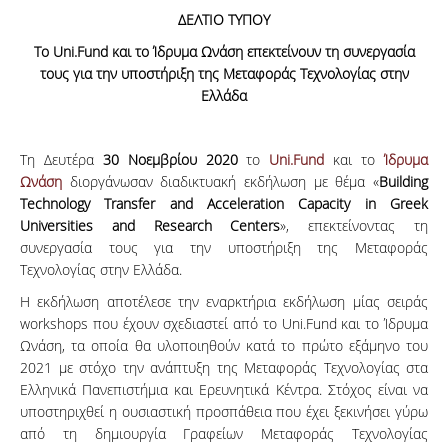
ΔΕΛΤΙΟ ΤΥΠΟΥ
Το
Uni.
Fund και το Ίδρυμα Ωνάση επεκτείνουν τη συνεργασία
τους για την υποστήριξη της Μεταφοράς Τεχνολογίας στην
Ελλάδα
Τη Δευτέρα
30 Νοεμβρίου 2020
το
Uni.Fund
και το
Ίδρυμα
Ωνάση
διοργάνωσαν διαδικτυακή εκδήλωση με θέμα «
Building
Technology
Transfer
and
Acceleration
Capacity
in
Greek
Universities
and
Research
Centers
», επεκτείνοντας τη
συνεργασία τους για την υποστήριξη της Μεταφοράς
Τεχνολογίας στην Ελλάδα.
Η εκδήλωση αποτέλεσε την εναρκτήρια εκδήλωση μίας σειράς
workshops που έχουν σχεδιαστεί από το Uni.Fund και το Ίδρυμα
Ωνάση, τα οποία θα υλοποιηθούν κατά το πρώτο εξάμηνο του
2021 με στόχο την ανάπτυξη της Μεταφοράς Τεχνολογίας στα
Ελληνικά Πανεπιστήμια και Ερευνητικά Κέντρα. Στόχος είναι να
υποστηριχθεί η ουσιαστική προσπάθεια που έχει ξεκινήσει γύρω
από τη δημιουργία Γραφείων Μεταφοράς Τεχνολογίας