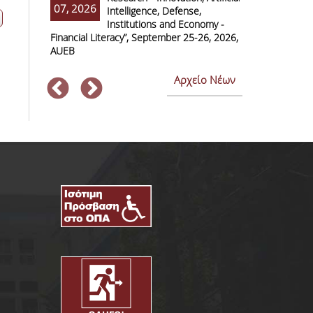
07, 2026
07, 2026
Intelligence, Defense,
M
Institutions and Economy -
F
Financial Literacy”, September 25-26, 2026,
Economics and
AUEB
Αρχείο Νέων