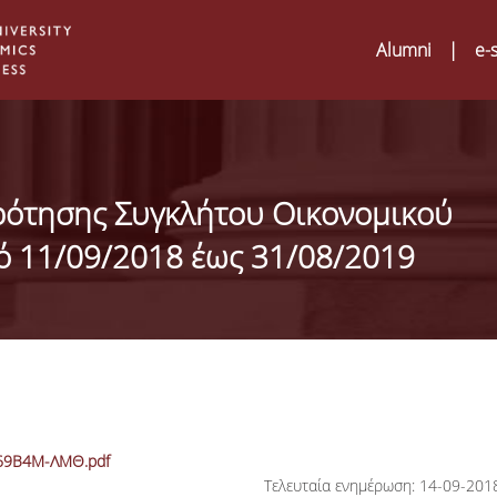
Alumni
|
e-
ότησης Συγκλήτου Οικονομικού
 11/09/2018 έως 31/08/2019
Digital Humanities an
02
Μ469Β4Μ-ΛΜΘ.pdf
ATRIUM Transnationa
Τελευταία ενημέρωση: 14-09-201
Training Visits at Org