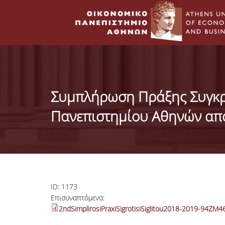
Συμπλήρωση Πράξης Συγκρ
Πανεπιστημίου Αθηνών από
ID:
1173
Επισυναπτόμενα:
2ndSimplirosiPraxiSigrotisiSiglitou2018-2019-94Ζ