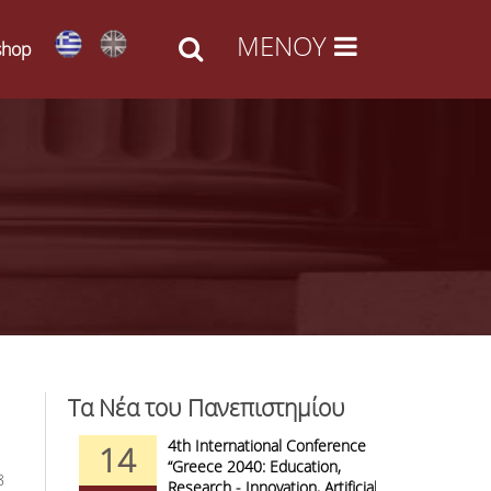
shop
Τα Νέα του Πανεπιστημίου
d Arts -
4th International Conference
1
14
09
l Access
“Greece 2040: Education,
F
8
anizations
Research - Innovation, Artificial
C