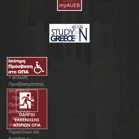
>
Δήλωση
Προσβασιμότητας
Ιστοτόπων
>
Προστασία
Προσωπικών
Δεδομένων
>
Φόρμα
Yποβολής
Παραπόνων και
Ενστάσεων