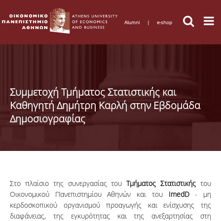
Alumni
|
e-shop
Συμμετοχή Τμήματος Στατιστικής και
Καθηγητή Δημήτρη Καρλή στην Εβδομάδα
Δημοσιογραφίας
Στο πλαίσιο της συνεργασίας του
Τμήματος Στατιστικής
του
Οικονομικού Πανεπιστημίου Αθηνών και του
ImedD
- μη
κερδοσκοπικού oργανισμού προαγωγής και ενίσχυσης της
διαφάνειας, της εγκυρότητας και της ανεξαρτησίας στη