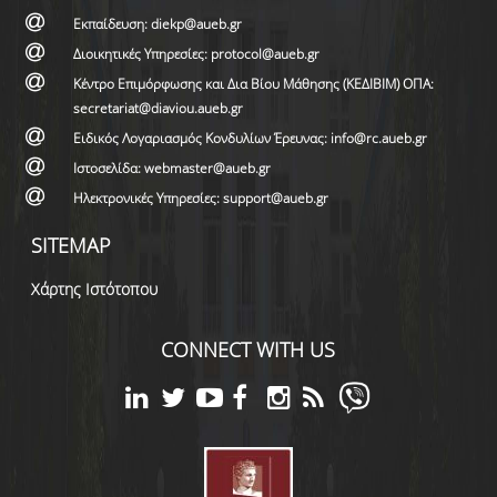
Εκπαίδευση: diekp@aueb.gr
Διοικητικές Υπηρεσίες: protocol@aueb.gr
Κέντρο Επιμόρφωσης και Δια Βίου Μάθησης (ΚΕΔΙΒΙΜ) ΟΠΑ:
secretariat@diaviou.aueb.gr
Ειδικός Λογαριασμός Κονδυλίων Έρευνας: info@rc.aueb.gr
Ιστοσελίδα: webmaster@aueb.gr
Ηλεκτρονικές Υπηρεσίες: support@aueb.gr
SITEMAP
Χάρτης Ιστότοπου
CONNECT WITH US