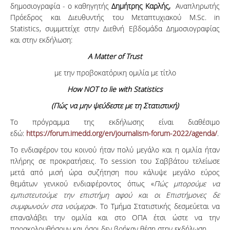
δημοσιογραφία - ο καθηγητής
Δημήτρης Καρλής,
Αναπληρωτής
Πρόεδρος και Διευθυντής του Μεταπτυχιακού M.Sc. in
Statistics, συμμετείχε στην Διεθνή Εβδομάδα Δημοσιογραφίας
και στην εκδήλωση:
A
Matter
of
Trust
με την προβοκατόρικη ομιλία με τίτλο
How NOT to lie with Statistics
(Πώς να μην ψεύδεστε με τη Στατιστική)
Το πρόγραμμα της εκδήλωσης είναι διαθέσιμο
εδώ:
https://forum.imedd.org/en/journalism-forum-2022/agenda/
.
Το ενδιαφέρον του κοινού ήταν πολύ μεγάλο και η ομιλία ήταν
πλήρης σε προκρατήσεις. Το session του Σαββάτου τελείωσε
μετά από μισή ώρα συζήτηση που κάλυψε μεγάλο εύρος
θεμάτων γενικού ενδιαφέροντος όπως «
Πώς μπορούμε να
εμπιστευτούμε την επιστήμη αφού και οι Επιστήμονες δε
συμφωνούν στα νούμερα
». Το Τμήμα Στατιστικής δεσμεύεται να
επαναλάβει την ομιλία και στο ΟΠΑ έτσι ώστε να την
παρακολουθήσουν και όσοι δεν βρήκαν θέση στην εκδήλωση.