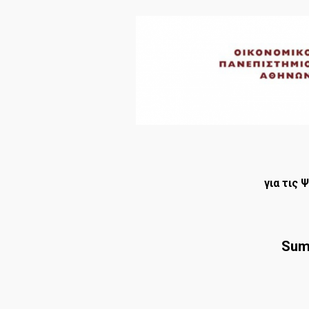
για τις
Summ