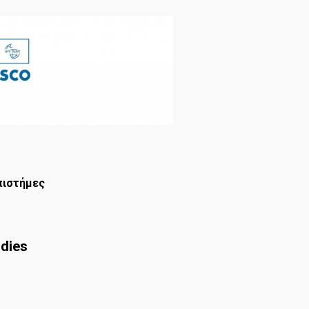
πιστήμες
udies