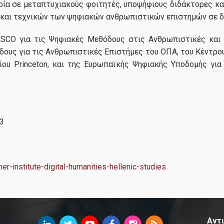
ιρία σε μεταπτυχιακούς φοιτητές, υποψήφιους διδάκτορες 
 και τεχνικών των ψηφιακών ανθρωπιστικών επιστημών σε δι
SCO για τις Ψηφιακές Μεθόδους στις Ανθρωπιστικές και
ους για τις Ανθρωπιστικές Επιστήμες του ΟΠΑ, του Κέντρο
ου Princeton, και της Ευρωπαϊκής Ψηφιακής Υποδομής για 
3
er-institute-digital-humanities-hellenic-studies
Αντι