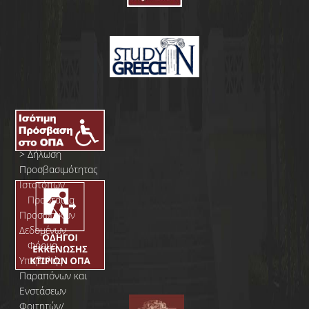
>
Δήλωση
Προσβασιμότητας
Ιστοτόπων
>
Προστασία
Προσωπικών
Δεδομένων
>
Φόρμα
Yποβολής
Παραπόνων και
Ενστάσεων
Φοιτητών/