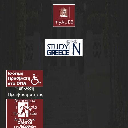
>
Δήλωση
Προσβασιμότητας
Ιστοτόπων
>
Προστασία
Προσωπικών
Δεδομένων
>
Φόρμα