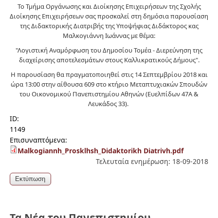
Το Τμήμα Οργάνωσης και Διοίκησης Επιχειρήσεων της Σχολής
Διοίκησης Επιχειρήσεων σας προσκαλεί στη δημόσια παρουσίαση
της Διδακτορικής Διατριβής της Υποψήφιας Διδάκτορος κας
Μαλκογιάννη Ιωάννας με θέμα:
"Λογιστική Αναμόρφωση του Δημοσίου Τομέα - Διερεύνηση της
διαχείρισης αποτελεσμάτων στους Καλλικρατικούς Δήμους".
Η παρουσίαση θα πραγματοποιηθεί στις 14 Σεπτεμβρίου 2018 και
ώρα 13:00 στην αίθουσα 609 στο κτήριο Μεταπτυχιακών Σπουδών
του Οικονομικού Πανεπιστημίου Αθηνών (Ευελπίδων 47Α &
Λευκάδος 33).
ID:
1149
Επισυναπτόμενα:
Malkogiannh_Prosklhsh_Didaktorikh Diatrivh.pdf
Τελευταία ενημέρωση: 18-09-2018
Τα Νέα του Πανεπιστημίου