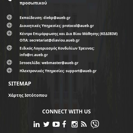
προσωπικού
Εκπαίδευση: diekp@aueb.gr
Διοικητικές Υπηρεσίες: protocol@aueb.gr
Κέντρο Επιμόρφωσης και Δια Βίου Μάθησης (ΚΕΔΙΒΙΜ)
ΟΠΑ: secretariat@diaviou.aueb.gr
Ειδικός Λογαριασμός Κονδυλίων Έρευνας:
info@rc.aueb.gr
Ιστοσελίδα: webmaster@aueb.gr
Ηλεκτρονικές Υπηρεσίες: support@aueb.gr
SITEMAP
Χάρτης Ιστότοπου
CONNECT WITH US