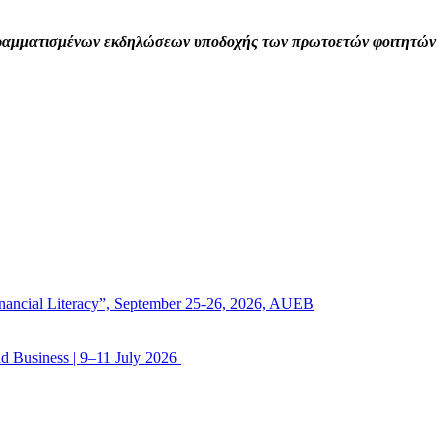
ραμματισμένων εκδηλώσεων υποδοχής των πρωτοετών φοιτητών
 Financial Literacy”, September 25-26, 2026, AUEB
d Business | 9–11 July 2026