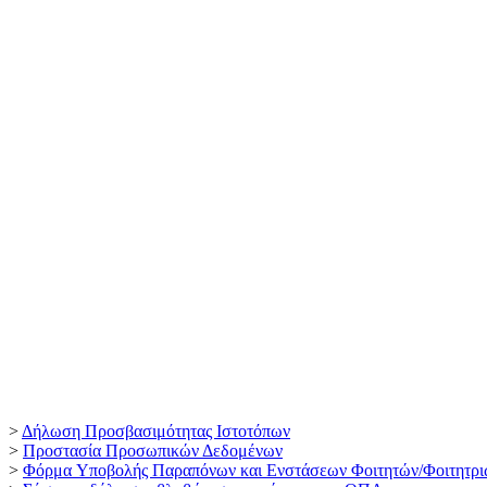
>
Δήλωση Προσβασιμότητας Ιστοτόπων
>
Προστασία Προσωπικών Δεδομένων
>
Φόρμα Yποβολής Παραπόνων και Ενστάσεων Φοιτητών/Φοιτητρι