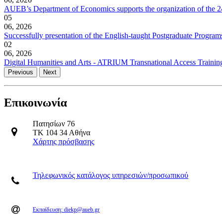
AUEB’s Department of Economics supports the organization of the 2
05
06, 2026
Successfully presentation of the English-taught Postgraduate Progra
02
06, 2026
Digital Humanities and Arts - ATRIUM Transnational Access Training
Previous
Next
Επικοινωνία
Πατησίων 76
ΤΚ 104 34 Αθήνα
Χάρτης πρόσβασης
Τηλεφωνικός κατάλογος υπηρεσιών/προσωπικού
Εκπαίδευση: diekp@aueb.gr