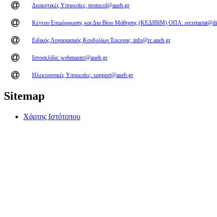
Διοικητικές Υπηρεσίες: protocol@aueb.gr
Κέντρο Επιμόρφωσης και Δια Βίου Μάθησης (ΚΕΔΙΒΙΜ) ΟΠΑ: secretariat@di
Ειδικός Λογαριασμός Κονδυλίων Έρευνας: info@rc.aueb.gr
Ιστοσελίδα: webmaster@aueb.gr
Ηλεκτρονικές Υπηρεσίες: support@aueb.gr
Sitemap
Χάρτης Ιστότοπου