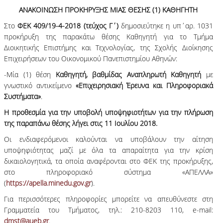
ΑΝΑΚΟΙΝΩΣΗ ΠΡΟΚΗΡΥΞΗΣ ΜΙΑΣ ΘΕΣΗΣ (1) ΚΑΘΗΓΗΤΗ
Στο
ΦΕΚ 409/19-4-2018 (τεύχος Γ΄)
δημοσιεύτηκε η υπ΄αρ. 1031
προκήρυξη της παρακάτω θέσης Καθηγητή για το Τμήμα
Διοικητικής Επιστήμης και Τεχνολογίας, της Σχολής Διοίκησης
Επιχειρήσεων του Οικονομικού Πανεπιστημίου Αθηνών:
-Μία (1) θέση
Καθηγητή,
βαθμίδας Αναπληρωτή Καθηγητή
με
γνωστικό αντικείμενο
«Επιχειρησιακή Έρευνα και Πληροφοριακά
Συστήματα»
.
Η προθεσμία για την υποβολή υποψηφιοτήτων για την πλήρωση
της παραπάνω θέσης λήγει στις 11 Ιουλίου 2018.
Οι ενδιαφερόμενοι καλούνται να υποβάλουν την αίτηση
υποψηφιότητας μαζί με όλα τα απαραίτητα για την κρίση
δικαιολογητικά, τα οποία αναφέρονται στο ΦΕΚ της προκήρυξης,
στο πληροφοριακό σύστημα «ΑΠΕΛΛΑ»
(
https://apella.minedu.gov.gr
).
Για περισσότερες πληροφορίες μπορείτε να απευθύνεστε στη
Γραμματεία του Τμήματος, τηλ.: 210-8203 110, e-mail:
dmst@aueb.gr
.