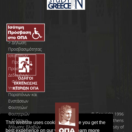
>
Δήλωση
Προσβασιμότητας
Ιστοτόπων
>
Προστασία
Προσωπικών
Δεδομένων
>
Φόρμα
Yποβολής
Παραπόνων και
Ενστάσεων
Φοιτητών/
Φοιτητριών
© Copyright 1996
>
Σύστημα
- 2026 | Athens
This website uses cookies to ensure you get the
δήλωσης βλαβών
University of
best experience on our website.
Learn more