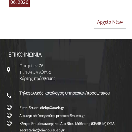
06, 2026
Αρχείο Νέων
ΕΠΙΚΟΙΝΩΝΙΑ
Πατησίων 76
ΤΚ 104 34 Αθήνα
Χάρτης πρόσβασης
Τηλεφωνικός κατάλογος υπηρεσιών/προσωπικού
Εκπαίδευση: diekp@aueb.gr
Διοικητικές Υπηρεσίες: protocol@aueb.gr
Κέντρο Επιμόρφωσης και Δια Βίου Μάθησης (ΚΕΔΙΒΙΜ) ΟΠΑ:
secretariat@diaviou.aueb.gr