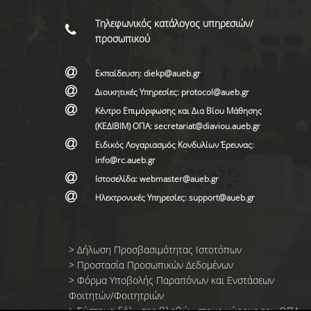
Τηλεφωνικός κατάλογος υπηρεσιών/
προσωπικού
Εκπαίδευση: diekp@aueb.gr
Διοικητικές Υπηρεσίες: protocol@aueb.gr
Κέντρο Επιμόρφωσης και Δια Βίου Μάθησης
(ΚΕΔΙΒΙΜ) ΟΠΑ: secretariat@diaviou.aueb.gr
Ειδικός Λογαριασμός Κονδυλίων Έρευνας:
info@rc.aueb.gr
Ιστοσελίδα: webmaster@aueb.gr
Ηλεκτρονικές Υπηρεσίες: support@aueb.gr
>
Δήλωση Προσβασιμότητας Ιστοτόπων
>
Προστασία Προσωπικών Δεδομένων
>
Φόρμα Yποβολής Παραπόνων και Ενστάσεων
Φοιτητών/Φοιτητριών
>
Σύστημα δήλωσης βλαβών στους χώρους του ΟΠΑ