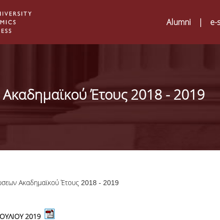
Alumni
|
e-
Ακαδημαϊκού Έτους 2018 - 2019
ώσεων
Ακαδημαϊκού
Έτους
2018 - 2019
Digital Humanities an
02
ATRIUM Transnationa
ΙΟΥΛΙΟΥ 2019
Training Visits at Org