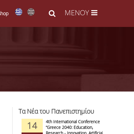
shop
Τα Νέα του Πανεπιστημίου
d Arts -
4th International Conference
1
14
09
l Access
“Greece 2040: Education,
F
anizations
Research - Innovation, Artificial
C