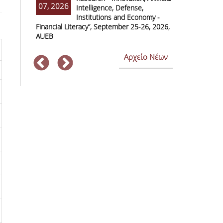
07, 2026
07, 2026
Intelligence, Defense,
M
Institutions and Economy -
F
Financial Literacy”, September 25-26, 2026,
Economics and
AUEB
Αρχείο Νέων