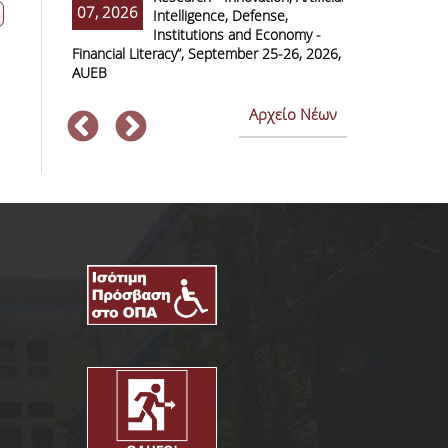
07, 2026
07, 2026
Intelligence, Defense,
M
Institutions and Economy -
F
Financial Literacy”, September 25-26, 2026,
Economics and
AUEB
Αρχείο Νέων