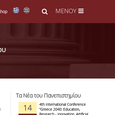
shop
ου
Τα Νέα του Πανεπιστημίου
d Arts -
4th International Conference
1
14
09
8
l Access
“Greece 2040: Education,
F
anizations
Research - Innovation, Artificial
C