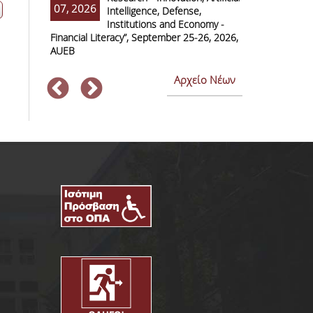
07, 2026
07, 2026
Intelligence, Defense,
M
Institutions and Economy -
F
Financial Literacy”, September 25-26, 2026,
Economics and
AUEB
Αρχείο Νέων