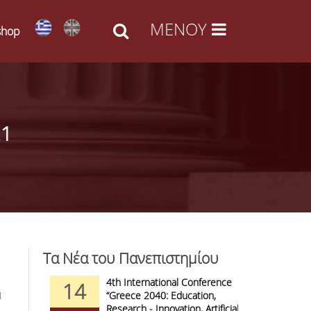
shop
21
Τα Νέα του Πανεπιστημίου
d Arts -
4th International Conference
1
14
09
1
l Access
“Greece 2040: Education,
F
anizations
Research - Innovation, Artificial
C