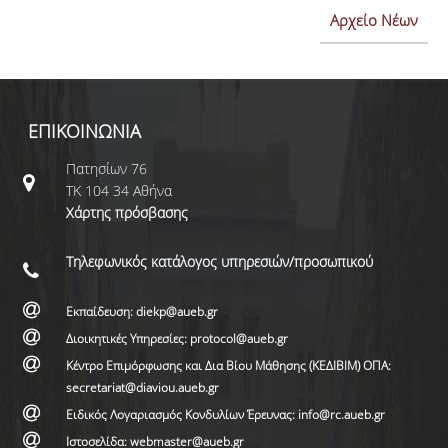
Αρχείο Νέων
ΕΠΙΚΟΙΝΩΝΙΑ
Πατησίων 76
ΤΚ 104 34 Αθήνα
Χάρτης πρόσβασης
Τηλεφωνικός κατάλογος υπηρεσιών/προσωπικού
Εκπαίδευση: diekp@aueb.gr
Διοικητικές Υπηρεσίες: protocol@aueb.gr
Κέντρο Επιμόρφωσης και Δια Βίου Μάθησης (ΚΕΔΙΒΙΜ) ΟΠΑ:
secretariat@diaviou.aueb.gr
Ειδικός Λογαριασμός Κονδυλίων Έρευνας: info@rc.aueb.gr
Ιστοσελίδα: webmaster@aueb.gr