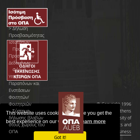
>
Δήλωση
Προσβασιμότητας
Ιστοτόπων
>
Προστασία
Προσωπικών
Δεδομένων
>
Φόρμα
Yποβολής
Παραπόνων και
Ενστάσεων
Φοιτητών/
Φοιτητριών
© Copyright 1996
>
Σύστημα
- 2026 | Athens
This website uses cookies to ensure you get the
δήλωσης βλαβών
University of
best experience on our website.
Learn more
στους χώρους του
Economics and
ΟΠΑ
Business
Got it!