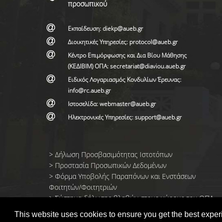
προσωπικού
Εκπαίδευση: diekp@aueb.gr
Διοικητικές Υπηρεσίες: protocol@aueb.gr
Κέντρο Επιμόρφωσης και Δια Βίου Μάθησης
(ΚΕΔΙΒΙΜ) ΟΠΑ: secretariat@diaviou.aueb.gr
Ειδικός Λογαριασμός Κονδυλίων Έρευνας:
info@rc.aueb.gr
Ιστοσελίδα: webmaster@aueb.gr
Ηλεκτρονικές Υπηρεσίες: support@aueb.gr
>
Δήλωση Προσβασιμότητας Ιστοτόπων
>
Προστασία Προσωπικών Δεδομένων
>
Φόρμα Yποβολής Παραπόνων και Ενστάσεων
Φοιτητών/Φοιτητριών
>
Σύστημα δήλωσης βλαβών στους χώρους του ΟΠΑ
This website uses cookies to ensure you get the best expe