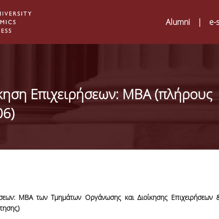
Alumni
|
e-
ηση Επιχειρήσεων: MBA (πλήρους
06)
ήσεων: MBA των
Τμημάτων Οργάνωσης και Διοίκησης Επιχειρήσεων 
Digital Humanities an
02
τησης)
ATRIUM Transnationa
Training Visits at Org