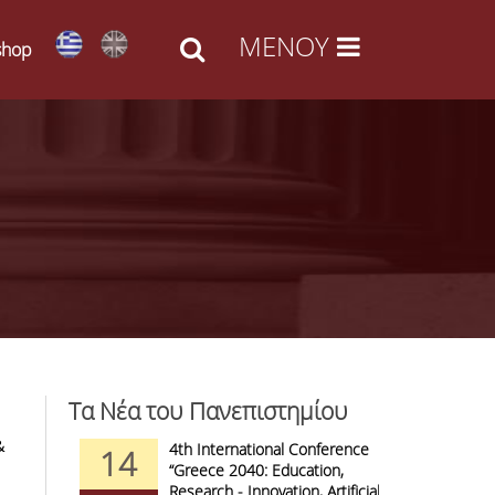
shop
Τα Νέα του Πανεπιστημίου
&
d Arts -
4th International Conference
1
14
09
l Access
“Greece 2040: Education,
F
anizations
Research - Innovation, Artificial
C