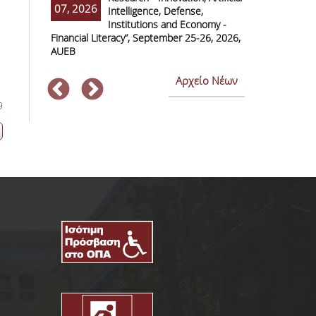
07, 2026
07, 2026
Intelligence, Defense,
M
Institutions and Economy -
F
Financial Literacy”, September 25-26, 2026,
Economics and
AUEB
Αρχείο Νέων
9