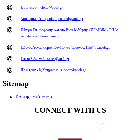
Εκπαίδευση: diekp@aueb.gr
Διοικητικές Υπηρεσίες: protocol@aueb.gr
Κέντρο Επιμόρφωσης και Δια Βίου Μάθησης (ΚΕΔΙΒΙΜ) ΟΠΑ:
secretariat@diaviou.aueb.gr
Ειδικός Λογαριασμός Κονδυλίων Έρευνας: info@rc.aueb.gr
Ιστοσελίδα: webmaster@aueb.gr
Ηλεκτρονικές Υπηρεσίες: support@aueb.gr
Sitemap
Χάρτης Ιστότοπου
CONNECT WITH US