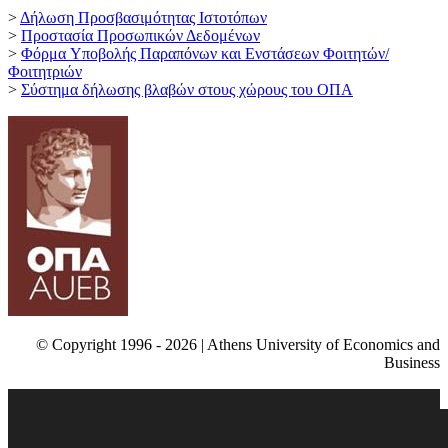
>
Δήλωση Προσβασιμότητας Ιστοτόπων
>
Προστασία Προσωπικών Δεδομένων
>
Φόρμα Yποβολής Παραπόνων και Ενστάσεων Φοιτητών/
Φοιτητριών
>
Σύστημα δήλωσης βλαβών στους χώρους του ΟΠΑ
© Copyright 1996 - 2026 | Athens University of Economics and
Business