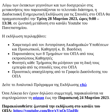
Λόγω των έκτακτων γεγονότων και των δυσχερειών στις
μετακινήσεις που παρουσιάζονται το τελευταίο διάστημα, η
Διαδικτυακή Ενημερωτική Εκδήλωση για τις Σπουδές στο ΟΠΑ θα
πραγματοποιηθεί την
Τρίτη 28 Μαρτίου 2023, ώρες 9:00 –
13:30
, σε ζωντανή μετάδοση στο κανάλι Youtube του
Πανεπιστημίου.
Η εκδήλωση περιλαμβάνει:
Χαιρετισμό από τον Αντιπρύτανη Ακαδημαϊκών Υποθέσεων
και Προσωπικού, Καθηγητή κ. Β. Βασδέκη
Παρουσιάσεις των 8 Τμημάτων του ΟΠΑ από τους
εκπροσώπους Καθηγητές
Φοιτητές κάθε Τμήματος θα μιλήσουν για τη δική τους
εμπειρία από τις σπουδές τους στο ΟΠΑ
Προοπτικές απασχόλησης από το Γραφείο Διασύνδεσης του
ΟΠΑ
Δείτε το Αναλυτικό Πρόγραμμα της Εκδήλωσης
εδώ
Όσα Λύκεια δεν έχουν δηλώσει συμμετοχή, παρακαλούνται να
συμπληρώσουν τη
φόρμα
έως την
Παρασκευή 24 Μαρτίου 2023
.
Παρακολουθείστε ζωντανά την εκδήλωση στο κανάλι του
ΟΠΑ:
https://youtube.com/live/xVnQc55nHfc