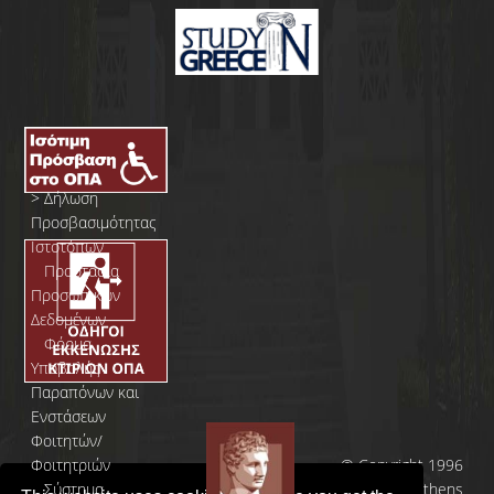
>
Δήλωση
Προσβασιμότητας
Ιστοτόπων
>
Προστασία
Προσωπικών
Δεδομένων
>
Φόρμα
Yποβολής
Παραπόνων και
Ενστάσεων
Φοιτητών/
Φοιτητριών
© Copyright 1996
>
Σύστημα
- 2026 | Athens