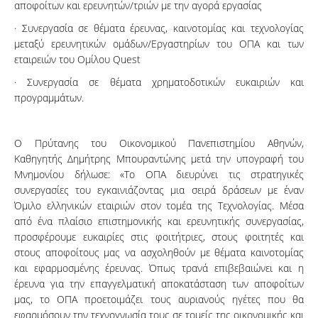
αποφοίτων και ερευνητών/τριών με την αγορά εργασίας
· Συνεργασία σε θέματα έρευνας, καινοτομίας και τεχνολογίας
μεταξύ ερευνητικών ομάδων/Εργαστηρίων του ΟΠΑ και των
εταιρειών του Ομίλου Quest
· Συνεργασία σε θέματα χρηματοδοτικών ευκαιριών και
προγραμμάτων.
Ο Πρύτανης του Οικονομικού Πανεπιστημίου Αθηνών,
Καθηγητής Δημήτρης Μπουραντώνης μετά την υπογραφή του
Μνημονίου δήλωσε: «Το ΟΠΑ διευρύνει τις στρατηγικές
συνεργασίες του εγκαινιάζοντας μια σειρά δράσεων με έναν
Όμιλο ελληνικών εταιριών στον τομέα της Τεχνολογίας. Μέσα
από ένα πλαίσιο επιστημονικής και ερευνητικής συνεργασίας,
προσφέρουμε ευκαιρίες στις φοιτήτριες, στους φοιτητές και
στους αποφοίτους μας να ασχοληθούν με θέματα καινοτομίας
και εφαρμοσμένης έρευνας. Όπως τρανά επιβεβαιώνει και η
έρευνα για την επαγγελματική αποκατάσταση των αποφοίτων
μας, το ΟΠΑ προετοιμάζει τους αυριανούς ηγέτες που θα
εφαρμόσουν την τεχνογνωσία τους σε τομείς της οικονομικής και