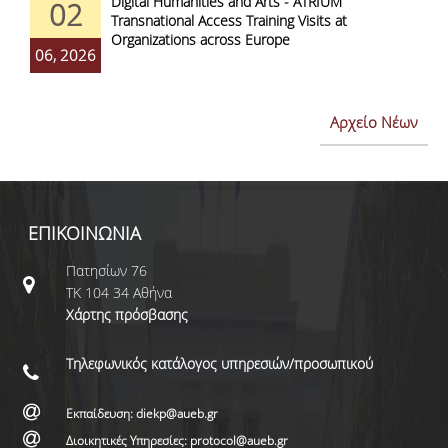
Digital Humanities and Arts - ATRIUM
02
Transnational Access Training Visits at
Organizations across Europe
06, 2026
Αρχείο Νέων
ΕΠΙΚΟΙΝΩΝΙΑ
Πατησίων 76
ΤΚ 104 34 Αθήνα
Χάρτης πρόσβασης
Τηλεφωνικός κατάλογος υπηρεσιών/προσωπικού
Εκπαίδευση: diekp@aueb.gr
Διοικητικές Υπηρεσίες: protocol@aueb.gr