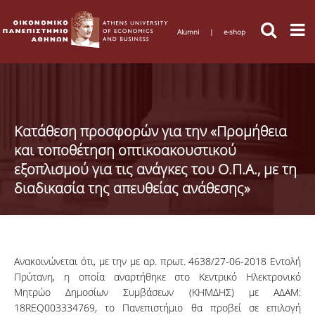
Alumni
|
e-shop
Κατάθεση προσφορών για την «Προμήθεια
και τοποθέτηση οπτικοακουστικού
εξοπλισμού για τις ανάγκες του Ο.Π.Α., με τη
διαδικασία της απευθείας ανάθεσης»
Ανακοινώνεται
ότι, με την με αρ.
πρωτ
. 4638/27-06-2018
Εντολή
Πρύτανη
, η
οποία
αναρτήθηκε στο
Κεντρικό
Ηλεκτρονικό
Μητρώο
Δημοσίων
Συμβάσεων
(
ΚΗΜΔΗΣ
) με
ΑΔΑΜ
:
18
REQ003334769, το Πανεπιστήμιο θα
προβεί
σε επιλογή