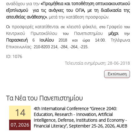
αναδόχου
για την
«Προμήθεια και τοποθέτηση οπτικοακουστικού
εξοπλισμού για τις ανάγκες του ΟΠΑ, με τη διαδικασία της
απευθείας ανάθεσης»
, μετά την κατάθεση προσφορών.
προσφορές
κατατίθενται
κλειστό
φάκελο
Γραφείο
Οι
σε
, στο
του
Κεντρικού
Πρωτοκόλλου
Πανεπιστημίου
μέχρι
του
την
Παρασκευή
Ιουλίου
Τηλέφωνα
6
2018 και ώρα 14:00
.
Επικοινωνίας
: 210-
8203 214, -284, -264, -215.
ID:
1076
Τελευταία ενημέρωση: 28-06-2018
Τα Νέα του Πανεπιστημίου
4th International Conference “Greece 2040:
14
Education, Research - Innovation, Artificial
Intelligence, Defense, Institutions and Economy -
07, 2026
Financial Literacy”, September 25-26, 2026, AUEB