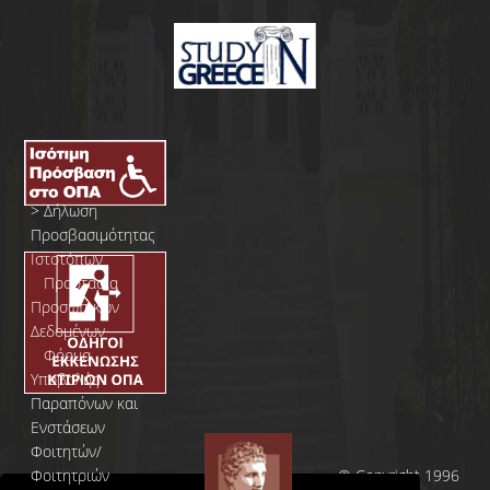
>
Δήλωση
Προσβασιμότητας
Ιστοτόπων
>
Προστασία
Προσωπικών
Δεδομένων
>
Φόρμα
Yποβολής
Παραπόνων και
Ενστάσεων
Φοιτητών/
Φοιτητριών
© Copyright 1996