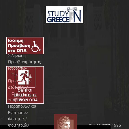
>
Δήλωση
Προσβασιμότητας
Ιστοτόπων
>
Προστασία
Προσωπικών
Δεδομένων
>
Φόρμα
Yποβολής
Παραπόνων και
Ενστάσεων
Φοιτητών/
Φοιτητριών
© Copyright 1996