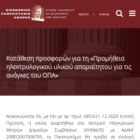
Alumni
|
e-shop
Κατάθεση προσφορών για τη «Προμήθεια
ηλεκτρολογικού υλικού απαραίτητου για τις
ανάγκες του ΟΠΑ»
Ανακοινώνεται ότι, με την με αρ. πρωτ. 6853/21-12-2020 Εντολή
Πρύτανη, η οποία αναρτήθηκε στο Κεντρικό Ηλεκτρονικό
Μητρώο Δημοσίων Συμβάσεων (ΚΗΜΔΗΣ) με ΑΔΑΜ:
20REQ007908795, το Πανεπιστήμιο θα προβεί σε επιλογή