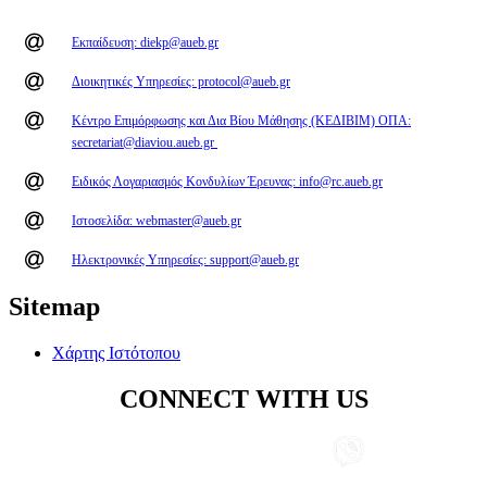
Εκπαίδευση: diekp@aueb.gr
Διοικητικές Υπηρεσίες: protocol@aueb.gr
Κέντρο Επιμόρφωσης και Δια Βίου Μάθησης (ΚΕΔΙΒΙΜ) ΟΠΑ:
secretariat@diaviou.aueb.gr
Ειδικός Λογαριασμός Κονδυλίων Έρευνας: info@rc.aueb.gr
Ιστοσελίδα: webmaster@aueb.gr
Ηλεκτρονικές Υπηρεσίες: support@aueb.gr
Sitemap
Χάρτης Ιστότοπου
CONNECT WITH US