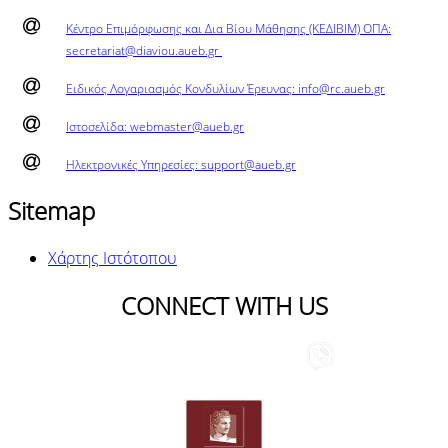
Κέντρο Επιμόρφωσης και Δια Βίου Μάθησης (ΚΕΔΙΒΙΜ) ΟΠΑ:
secretariat@diaviou.aueb.gr
Ειδικός Λογαριασμός Κονδυλίων Έρευνας: info@rc.aueb.gr
Ιστοσελίδα: webmaster@aueb.gr
Ηλεκτρονικές Υπηρεσίες: support@aueb.gr
Sitemap
Χάρτης Ιστότοπου
CONNECT WITH US