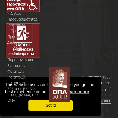
>
Δήλωση
Προσβασιμότητας
Ιστοτόπων
>
Προστασία
Προσωπικών
Δεδομένων
>
Φόρμα
Yποβολής
Παραπόνων και
Ενστάσεων
Φοιτητών/
Φοιτητριών
© Copyright 1996
>
Σύστημα
- 2026 | Athens
This website uses cookies to ensure you get the
δήλωσης βλαβών
University of
best experience on our website.
Learn more
στους χώρους του
Economics and
ΟΠΑ
Business
Got it!