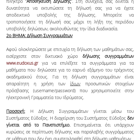
πλήκτρο “
Αποθήκευση Δήλωσης
”. Στη συνέχεια, σας δίνεται η
δυνατότητα να εκτυπώσετε τη δήλωσή σας για να έχετε
αποδεικτικό υποβολής της δήλωσης. Μπορείτε να
τροποποιήσετε τη δήλωσή σας μέχρι τη λήξη της περιόδου
υποβολής δηλώσεων, ακολουθώντας την ίδια διαδικασία.
2ο ΒΗΜΑ: Δήλωση Συγγραμμάτων
Αφού ολοκληρώσετε με επιτυχία τη δήλωση των μαθημάτων σας,
εισέρχεστε στον δικτυακό χώρο
δήλωσης συγγραμμάτων
www.eudoxus.gr
για να επιλέξετε τα συγγράμματα για τα
μαθήματα που δηλώσατε για το εαρινό εξάμηνο του τρέχοντος
ακαδημαϊκού έτους. Για τη δήλωση συγγραμμάτων είναι
απαραίτητη η χρήση των
ίδιων
προσωπικών στοιχείων
πρόσβασης (username/password) που χρησιμοποιείτε στην
ηλεκτρονική Γραμματεία του Ιδρύματος.
Προσοχή:
Η Δήλωση Συγγραμμάτων γίνεται μέσω του
Συστήματος Εύδοξος. Η διαχείριση του Συστήματος Εύδοξος
δεν
γίνεται από το Πανεπιστήμιο.
Επισημαίνεται ότι υπάρχουν
κυρώσεις σε περίπτωση δήλωσης και παραλαβής συγγράμματος
σε μάθημα που δεν έχει συμπεριληφθεί στη δήλωση μαθημάτων.