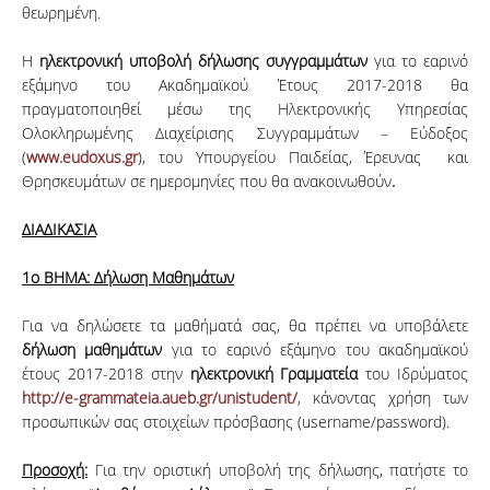
θεωρημένη.
Η
ηλεκτρονική υποβολή δήλωσης συγγραμμάτων
για το εαρινό
εξάμηνο του Ακαδημαϊκού Έτους 2017-2018 θα
πραγματοποιηθεί μέσω της Ηλεκτρονικής Υπηρεσίας
Ολοκληρωμένης Διαχείρισης Συγγραμμάτων – Εύδοξος
(
www.eudoxus.gr
), του Υπουργείου Παιδείας, Έρευνας και
Θρησκευμάτων σε ημερομηνίες που θα ανακοινωθούν
.
ΔΙΑΔΙΚΑΣΙΑ
1ο ΒΗΜΑ: Δήλωση Μαθημάτων
Για να δηλώσετε τα μαθήματά σας, θα πρέπει να υποβάλετε
δήλωση μαθημάτων
για το εαρινό εξάμηνο του ακαδημαϊκού
έτους 2017-2018 στην
ηλεκτρονική Γραμματεία
του Ιδρύματος
http://e-grammateia.aueb.gr/unistudent/
, κάνοντας χρήση των
προσωπικών σας στοιχείων πρόσβασης (username/password).
Προσοχή:
Για την οριστική υποβολή της δήλωσης, πατήστε το