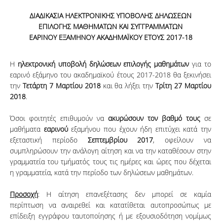
ΔΙΑΔΙΚΑΣΙΑ ΗΛΕΚΤΡΟΝΙΚΗΣ ΥΠΟΒΟΛΗΣ ΔΗΛΩΣΕΩΝ
ΕΠΙΛΟΓΗΣ ΜΑΘΗΜΑΤΩΝ ΚΑΙ ΣΥΓΓΡΑΜΜΑΤΩΝ
ΕΑΡΙΝΟΥ ΕΞΑΜΗΝΟΥ ΑΚΑΔΗΜΑΪΚΟΥ ΕΤΟΥΣ 2017-18
Η
ηλεκτρονική υποβολή δηλώσεων επιλογής μαθημάτων
για το
εαρινό εξάμηνο του ακαδημαϊκού έτους 2017-2018 θα ξεκινήσει
την
Τετάρτη 7 Μαρτίου 2018
και θα λήξει την
Τρίτη 27 Μαρτίου
2018
.
Όσοι φοιτητές επιθυμούν να
ακυρώσουν τον βαθμό τους
σε
μαθήματα
εαρινού
εξαμήνου που έχουν ήδη επιτύχει κατά την
εξεταστική περίοδο
Σεπτεμβρίου 2017
, οφείλουν να
συμπληρώσουν την ανάλογη αίτηση και να την καταθέσουν στην
γραμματεία του τμήματός τους τις ημέρες και ώρες που δέχεται
η γραμματεία, κατά την περίοδο των δηλώσεων μαθημάτων.
Προσοχή
: Η αίτηση επανεξέτασης δεν μπορεί σε καμία
περίπτωση να αναιρεθεί και κατατίθεται αυτοπροσώπως με
επίδειξη εγγράφου ταυτοποίησης ή με εξουσιοδότηση νομίμως