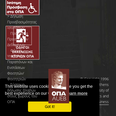
>
Δήλωση
Προσβασιμότητας
Ιστοτόπων
>
Προστασία
Προσωπικών
Δεδομένων
>
Φόρμα
Yποβολής
Παραπόνων και
Ενστάσεων
Φοιτητών/
Φοιτητριών
© Copyright 1996
>
Σύστημα
- 2026 | Athens
This website uses cookies to ensure you get the
δήλωσης βλαβών
University of
best experience on our website.
Learn more
στους χώρους του
Economics and
ΟΠΑ
Business
Got it!