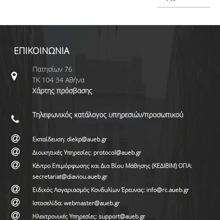
ΕΠΙΚΟΙΝΩΝΙΑ
Πατησίων 76
ΤΚ 104 34 Αθήνα
Χάρτης πρόσβασης
Τηλεφωνικός κατάλογος υπηρεσιών/προσωπικού
Εκπαίδευση: diekp@aueb.gr
Διοικητικές Υπηρεσίες: protocol@aueb.gr
Κέντρο Επιμόρφωσης και Δια Βίου Μάθησης (ΚΕΔΙΒΙΜ) ΟΠΑ:
secretariat@diaviou.aueb.gr
Ειδικός Λογαριασμός Κονδυλίων Έρευνας: info@rc.aueb.gr
Ιστοσελίδα: webmaster@aueb.gr
Ηλεκτρονικές Υπηρεσίες: support@aueb.gr