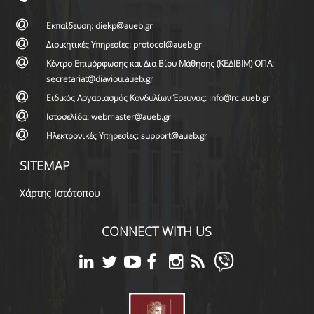
Εκπαίδευση: diekp@aueb.gr
Διοικητικές Υπηρεσίες: protocol@aueb.gr
Κέντρο Επιμόρφωσης και Δια Βίου Μάθησης (ΚΕΔΙΒΙΜ) ΟΠΑ:
secretariat@diaviou.aueb.gr
Ειδικός Λογαριασμός Κονδυλίων Έρευνας: info@rc.aueb.gr
Ιστοσελίδα: webmaster@aueb.gr
Ηλεκτρονικές Υπηρεσίες: support@aueb.gr
SITEMAP
Χάρτης Ιστότοπου
CONNECT WITH US