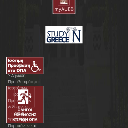
>
Δήλωση
Προσβασιμότητας
Ιστοτόπων
>
Προστασία
Προσωπικών
Δεδομένων
>
Φόρμα
Yποβολής
Παραπόνων και