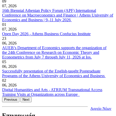
09
07, 2026
16th Biennial Athenian Policy Forum (APF) International
Conference on Macroeconomics and Finance | Athens University of
Economics and Business | 9–11 July 2026
01
07, 2026
Open Day 2026 - Athens Business Confucius Institute
23
06, 2026
AUEB’s Department of Economics supports the organization of
the 24th Conference on Research on Economic Theory and
Econometrics from July 7 through July 11, 2026 at Ios.
05
06, 2026
Successfully presentation of the English-taught Postgraduate
Programs of the Athens University of Economics and Business
02
06, 2026
Digital Humanities and Arts - ATRIUM Transnational Access
Training Visits at Organizations across Europe
Previous
Next
Αρχείο Νέων
Επικοινωνία