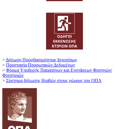
>
Δήλωση Προσβασιμότητας Ιστοτόπων
>
Προστασία Προσωπικών Δεδομένων
>
Φόρμα Yποβολής Παραπόνων και Ενστάσεων Φοιτητών/
Φοιτητριών
>
Σύστημα δήλωσης βλαβών στους χώρους του ΟΠΑ