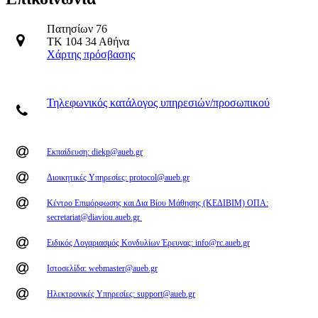
Πατησίων 76
ΤΚ 104 34 Αθήνα
Χάρτης πρόσβασης
Τηλεφωνικός κατάλογος υπηρεσιών/προσωπικού
Εκπαίδευση: diekp@aueb.gr
Διοικητικές Υπηρεσίες: protocol@aueb.gr
Κέντρο Επιμόρφωσης και Δια Βίου Μάθησης (ΚΕΔΙΒΙΜ) ΟΠΑ:
secretariat@diaviou.aueb.gr
Ειδικός Λογαριασμός Κονδυλίων Έρευνας: info@rc.aueb.gr
Ιστοσελίδα: webmaster@aueb.gr
Ηλεκτρονικές Υπηρεσίες: support@aueb.gr