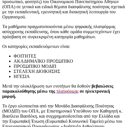
προσωπικό, φοιτητές) του Οικονομικού Πανεπιστημίου Αθηνών
(ΟΠΑ) σε γενικά και ειδικά θέματα διασφάλισης ποιότητας σχετικά
με την εκπαιδευτική, ερευνητική και διοικητική λειτουργία του
Οργανισμού.
Τα μαθήματα πραγματοποιούνται μέσω ψηφιακής πλατφόρμας
ασύγχρονης εκπαίδευσης, όπου κάθε ομάδα συμμετεχόντων έχει
πρόσβαση σε συγκεκριμένη κατηγορία μαθημάτων.
Οι κατηγορίες εκπαιδευόμενων είναι:
ΦΟΙΤΗΤΕΣ
ΑΚΑΔΗΜΑΪΚΟ ΠΡΟΣΩΠΙΚΟ
ΠΡΟΣΩΠΙΚΟ ΜΟΔΙΠ
ΣΤΕΛΕΧΗ ΔΙΟΙΚΗΣΗΣ
ΗΓΕΣΙΑ
Μετά την ολοκλήρωση των ενοτήτων θα δοθούν
βεβαιώσεις
παρακολούθησης μέσω της
πλατφόρμας
σε ηλεκτρονική
μορφή.
Το έργο υλοποιείται από την Μονάδα Διασφάλισης Ποιότητας
(ΜΟΔΙΠ) του ΟΠΑ, με Επιστημονικό Υπεύθυνο τον Καθηγητή κ.
Βασίλειο Βασδέκη, και συγχρηματοδοτείται από την Ελλάδα και
την Ευρωπαϊκή Ένωση (Ευρωπαϊκό Κοινωνικό Ταμείο) μέσω του
Επιχειρησιακού Προγράμματος «Ανάπτυξη Ανθρώπινου