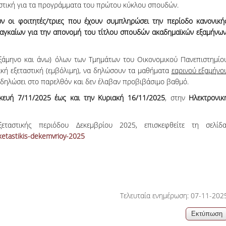
στική για τα προγράμματα του πρώτου κύκλου σπουδών.
06, 2026
across Europe
υν οι φοιτητές/τριες που έχουν συμπληρώσει την περίοδο κανονική
αναγκαίων για την απονομή του τίτλου σπουδών ακαδημαϊκών εξαμήνων
 εξάμηνο και άνω) όλων των Τμημάτων του Οικονομικού Πανεπιστημίο
κή εξεταστική (εμβόλιμη), να δηλώσουν τα μαθήματα
εαρινού εξαμήνο
ν δηλώσει στο παρελθόν και δεν έλαβαν προβιβάσιμο βαθμό.
ευή 7/11/2025 έως και την Κυριακή 16/11/2025
, στην
Ηλεκτρονικ
ταστικής περιόδου Δεκεμβρίου 2025, επισκεφθείτε τη σελίδα
xetastikis-dekemvrioy-2025
Τελευταία ενημέρωση: 07-11-202