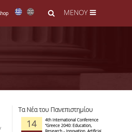
shop
Τα Νέα του Πανεπιστημίου
d Arts -
4th International Conference
1
14
09
l Access
“Greece 2040: Education,
F
/
anizations
Research - Innovation, Artificial
C