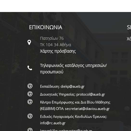
ΕΠΙΚΟΙΝΩΝΙΑ
S
Πατησίων 76
Χά
ΤΚ 104 34 Αθήνα
Χάρτης πρόσβασης
Τηλεφωνικός κατάλογος υπηρεσιών/
προσωπικού
Εκπαίδευση: diekp@aueb.gr
Διοικητικές Υπηρεσίες: protocol@aueb.gr
Κέντρο Επιμόρφωσης και Δια Βίου Μάθησης
(ΚΕΔΙΒΙΜ) ΟΠΑ: secretariat@diaviou.aueb.gr
Ειδικός Λογαριασμός Κονδυλίων Έρευνας:
info@rc.aueb.gr
Ιστοσελίδα: webmaster@aueb.gr