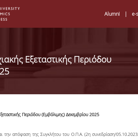
Alumni
|
e-
ιακής Εξεταστικής Περιόδου
025
ξεταστικής Περιόδου (Εμβόλιμης) Δεκεμβρίου 2025
Digital Humanities an
02
ATRIUM Transnationa
και την απόφαση της Συγκλήτου του Ο.Π.Α. (2η συνεδρίαση/05.10.2023
Training Visits at Org