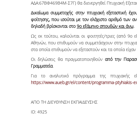
ΑΔΑ:67ΒΦ469Β4Μ-Σ7Γ) θα διενεργηθεί Πτυχιακή Εξετα
Δικαίωμα συμμετοχής στην πτυχιακή εξεταστική έχο
φοίτησης, που ισούται με τον ελάχιστο αριθμό των 
δηλαδή βρίσκονται στο
9ο εξάμηνο σπουδών και άνω
.
Ως εκ τούτου, καλούνται οι φοιτητές/τριες (από 9ο
Αθηνών, που επιθυμούν να συμμετάσχουν στην πτυχια
στα οποία επιθυμούν να εξεταστούν και τα οποία είχα
Οι δηλώσεις θα πραγματοποιηθούν
από την Παρασκ
Γραμματεία
.
Για το αναλυτικό πρόγραμμα της πτυχιακής εξε
https://www.aueb.gr/el/content/programma-ptyhiakis-e
ΑΠΟ ΤΗ ΔΙΕΥΘΥΝΣΗ ΕΚΠΑΙΔΕΥΣΗΣ
ID:
4925