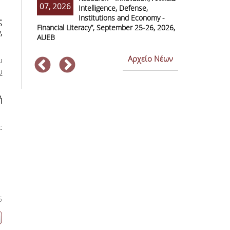
07, 2026
07, 2026
Intelligence, Defense,
M
Institutions and Economy -
F
ς
Financial Literacy”, September 25-26, 2026,
Economics and
,
AUEB
Αρχείο Νέων
υ
υ
ή
:
5