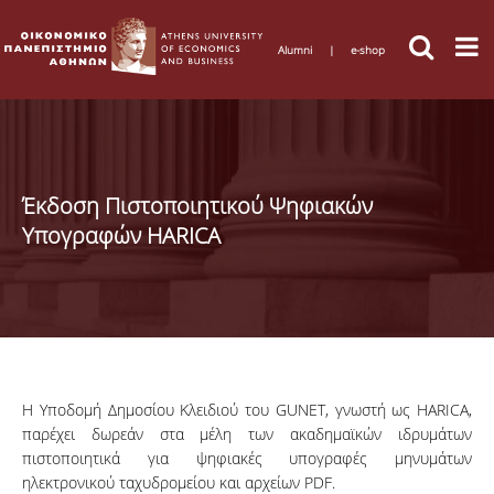
Alumni
|
e-shop
Έκδοση Πιστοποιητικού Ψηφιακών
Υπογραφών HARICA
Η Υποδομή Δημοσίου Κλειδιού του GUNET, γνωστή ως HARICA,
παρέχει δωρεάν στα μέλη των ακαδημαϊκών ιδρυμάτων
πιστοποιητικά για ψηφιακές υπογραφές μηνυμάτων
ηλεκτρονικού ταχυδρομείου και αρχείων PDF.