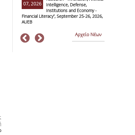
07, 2026
07, 2026
Intelligence, Defense,
M
Institutions and Economy -
F
Financial Literacy”, September 25-26, 2026,
Economics and
AUEB
Αρχείο Νέων
ς
ή
ο