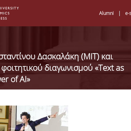
Alumni
|
e-
ταντίνου Δασκαλάκη (MIT) και
φοιτητικού διαγωνισμού «Text as
r of AI»
Digital Humanities an
02
ATRIUM Transnationa
Training Visits at Org