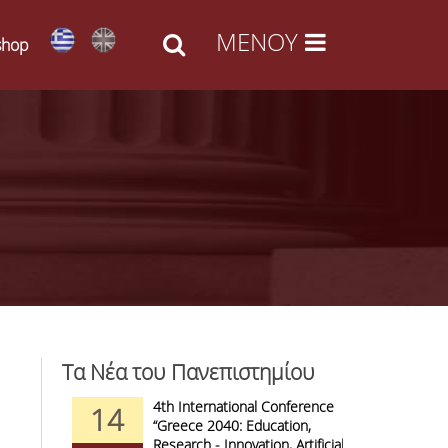
shop
Τα Νέα του Πανεπιστημίου
d Arts -
4th International Conference
1
14
09
l Access
“Greece 2040: Education,
F
anizations
Research - Innovation, Artificial
C