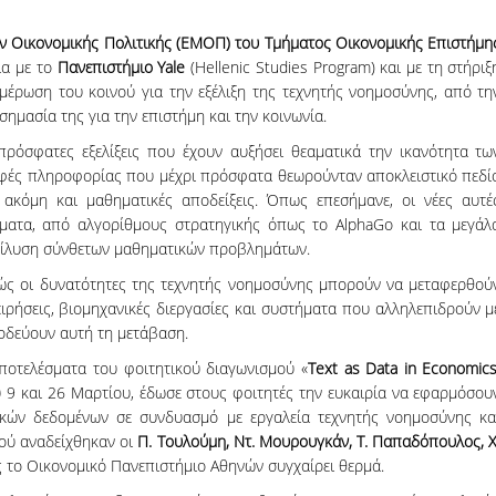
 Οικονομικής Πολιτικής (ΕΜΟΠ) του Τμήματος Οικονομικής Επιστήμη
ία με το
Πανεπιστήμιο Yale
(Hellenic Studies Program) και με τη στήριξ
ημέρωση του κοινού για την εξέλιξη της τεχνητής νοημοσύνης, από τη
σημασία της για την επιστήμη και την κοινωνία.
πρόσφατες εξελίξεις που έχουν αυξήσει θεαματικά την ικανότητα τω
ρφές πληροφορίας που μέχρι πρόσφατα θεωρούνταν αποκλειστικό πεδί
 ακόμη και μαθηματικές αποδείξεις. Όπως επεσήμανε, οι νέες αυτέ
γματα, από αλγορίθμους στρατηγικής όπως το AlphaGo και τα μεγάλ
επίλυση σύνθετων μαθηματικών προβλημάτων.
πώς οι δυνατότητες της τεχνητής νοημοσύνης μπορούν να μεταφερθού
ειρήσεις, βιομηχανικές διεργασίες και συστήματα που αλληλεπιδρούν μ
οδεύουν αυτή τη μετάβαση.
ποτελέσματα του φοιτητικού διαγωνισμού «
Text as Data in Economics
ύ 9 και 26 Μαρτίου, έδωσε στους φοιτητές την ευκαιρία να εφαρμόσου
κών δεδομένων σε συνδυασμό με εργαλεία τεχνητής νοημοσύνης κα
μού αναδείχθηκαν οι
Π. Τουλούμη, Ντ. Μουρουγκάν, Τ. Παπαδόπουλος, Χ
ς το Οικονομικό Πανεπιστήμιο Αθηνών συγχαίρει θερμά.