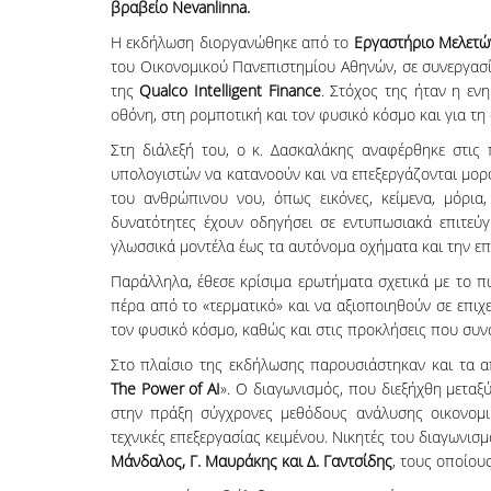
βραβείο Nevanlinna.
Η εκδήλωση διοργανώθηκε από το
Εργαστήριο Μελετών
του Οικονομικού Πανεπιστημίου Αθηνών, σε συνεργασ
της
Qualco Intelligent Finance
. Στόχος της ήταν η εν
οθόνη, στη ρομποτική και τον φυσικό κόσμο και για τη 
Στη διάλεξή του, ο κ. Δασκαλάκης αναφέρθηκε στις 
υπολογιστών να κατανοούν και να επεξεργάζονται μο
του ανθρώπινου νου, όπως εικόνες, κείμενα, μόρια,
δυνατότητες έχουν οδηγήσει σε εντυπωσιακά επιτεύ
γλωσσικά μοντέλα έως τα αυτόνομα οχήματα και την 
Παράλληλα, έθεσε κρίσιμα ερωτήματα σχετικά με το 
πέρα από το «τερματικό» και να αξιοποιηθούν σε επιχ
τον φυσικό κόσμο, καθώς και στις προκλήσεις που συν
Στο πλαίσιο της εκδήλωσης παρουσιάστηκαν και τα α
The Power of AI
». Ο διαγωνισμός, που διεξήχθη μεταξ
στην πράξη σύγχρονες μεθόδους ανάλυσης οικονομι
τεχνικές επεξεργασίας κειμένου. Νικητές του διαγωνισ
Μάνδαλος, Γ. Μαυράκης και Δ. Γαντσίδης
, τους οποίου