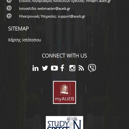
Ειδικός Λογαριασμός Κονδυλίων Έρευνας: info@rc.aueb.gr
Ιστοσελίδα: webmaster@aueb.gr
Ηλεκτρονικές Υπηρεσίες: support@aueb.gr
SITEMAP
Χάρτης Ιστότοπου
CONNECT WITH US