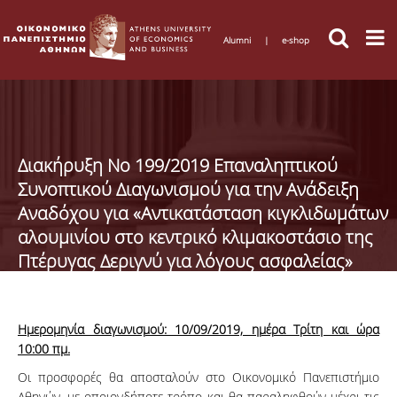
Alumni
|
e-shop
Διακήρυξη Νο 199/2019 Επαναληπτικού
Συνοπτικού Διαγωνισμού για την Ανάδειξη
Αναδόχου για «Αντικατάσταση κιγκλιδωμάτων
αλουμινίου στο κεντρικό κλιμακοστάσιο της
Πτέρυγας Δεριγνύ για λόγους ασφαλείας»
Ημερομηνία διαγωνισμού: 10/09/2019, ημέρα Τρίτη και ώρα
10:00 πμ.
Οι προσφορές θα αποσταλούν στο Οικονομικό Πανεπιστήμιο
Αθηνών, με οποιονδήποτε τρόπο και θα παραληφθούν μέχρι τις