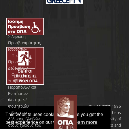
>
Δήλωση
Προσβασιμότητας
Ιστοτόπων
>
Προστασία
Προσωπικών
Δεδομένων
>
Φόρμα
Yποβολής
Παραπόνων και
Ενστάσεων
Φοιτητών/
Φοιτητριών
© Copyright 1996
>
Σύστημα
- 2026 | Athens
This website uses cookies to ensure you get the
δήλωσης βλαβών
University of
best experience on our website.
Learn more
στους χώρους του
Economics and