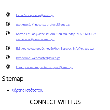
Εκπαίδευση: diekp@aueb.gr
Διοικητικές Υπηρεσίες: protocol@aueb.gr
Κέντρο Επιμόρφωσης και Δια Βίου Μάθησης (ΚΕΔΙΒΙΜ) ΟΠΑ:
secretariat@diaviou.aueb.gr
Ειδικός Λογαριασμός Κονδυλίων Έρευνας: info@rc.aueb.gr
Ιστοσελίδα: webmaster@aueb.gr
Ηλεκτρονικές Υπηρεσίες: support@aueb.gr
Sitemap
Χάρτης Ιστότοπου
CONNECT WITH US