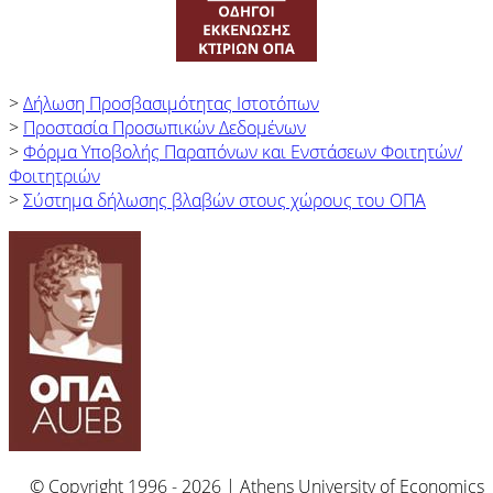
>
Δήλωση Προσβασιμότητας Ιστοτόπων
>
Προστασία Προσωπικών Δεδομένων
>
Φόρμα Yποβολής Παραπόνων και Ενστάσεων Φοιτητών/
Φοιτητριών
>
Σύστημα δήλωσης βλαβών στους χώρους του ΟΠΑ
© Copyright 1996 - 2026 | Athens University of Economics