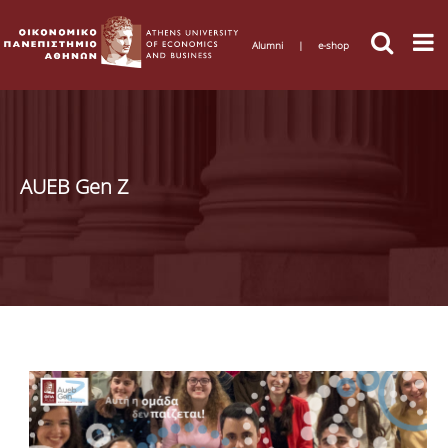
Alumni
|
e-shop
AUEB Gen Z