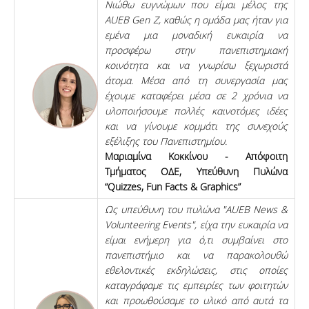
Νιώθω ευγνώμων που είμαι μέλος της
AUEB Gen Z, καθώς η ομάδα μας ήταν για
εμένα μια μοναδική ευκαιρία να
προσφέρω στην πανεπιστημιακή
κοινότητα και να γνωρίσω ξεχωριστά
άτομα. Μέσα από τη συνεργασία μας
έχουμε καταφέρει μέσα σε 2 χρόνια να
υλοποιήσουμε πολλές καινοτόμες ιδέες
και να γίνουμε κομμάτι της συνεχούς
εξέλιξης του Πανεπιστημίου.
Μαριαμίνα Κοκκίνου - Απόφοιτη
Τμήματος ΟΔΕ, Υπεύθυνη Πυλώνα
“Quizzes, Fun Facts & Graphics”
Ως υπεύθυνη του πυλώνα "AUEB News &
Volunteering Events", είχα την
ευκαιρία να
είμαι ενήμερη για ό,τι συμβαίνει στο
πανεπιστήμιο και να
παρακολουθώ
εθελοντικές εκδηλώσεις, στις οποίες
καταγράφαμε τις εμπειρίες
των φοιτητών
και προωθούσαμε το υλικό από αυτά τα