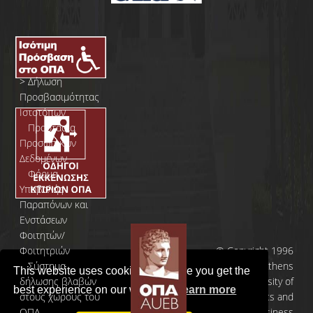
>
Δήλωση
Προσβασιμότητας
Ιστοτόπων
>
Προστασία
Προσωπικών
Δεδομένων
>
Φόρμα
Yποβολής
Παραπόνων και
Ενστάσεων
Φοιτητών/
Φοιτητριών
© Copyright 1996
>
Σύστημα
- 2026 | Athens
This website uses cookies to ensure you get the
δήλωσης βλαβών
University of
best experience on our website.
Learn more
στους χώρους του
Economics and
ΟΠΑ
Business