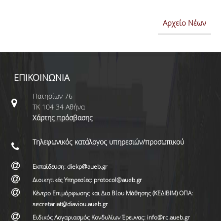
Αρχείο Νέων
ΕΠΙΚΟΙΝΩΝΙΑ
Πατησίων 76
ΤΚ 104 34 Αθήνα
Χάρτης πρόσβασης
Τηλεφωνικός κατάλογος υπηρεσιών/προσωπικού
Εκπαίδευση: diekp@aueb.gr
Διοικητικές Υπηρεσίες: protocol@aueb.gr
Κέντρο Επιμόρφωσης και Δια Βίου Μάθησης (ΚΕΔΙΒΙΜ) ΟΠΑ:
secretariat@diaviou.aueb.gr
Ειδικός Λογαριασμός Κονδυλίων Έρευνας: info@rc.aueb.gr