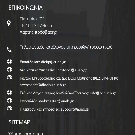
ΕΠΙΚΟΙΝΩΝΙΑ
Πατησίων 76
ΤΚ 104 34 Αθήνα
Χάρτης πρόσβασης
Τηλεφωνικός κατάλογος υπηρεσιών/προσωπικού
Εκπαίδευση: diekp@aueb.gr
Διοικητικές Υπηρεσίες: protocol@aueb.gr
Κέντρο Επιμόρφωσης και Δια Βίου Μάθησης (ΚΕΔΙΒΙΜ) ΟΠΑ:
secretariat@diaviou.aueb.gr
Ειδικός Λογαριασμός Κονδυλίων Έρευνας: info@rc.aueb.gr
Ιστοσελίδα: webmaster@aueb.gr
Ηλεκτρονικές Υπηρεσίες: support@aueb.gr
SITEMAP
Χάρτης Ιστότοπου