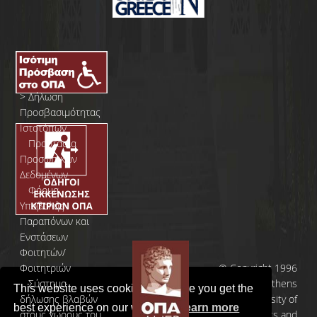
>
Δήλωση
Προσβασιμότητας
Ιστοτόπων
>
Προστασία
Προσωπικών
Δεδομένων
>
Φόρμα
Yποβολής
Παραπόνων και
Ενστάσεων
Φοιτητών/
Φοιτητριών
© Copyright 1996
>
Σύστημα
- 2026 | Athens
This website uses cookies to ensure you get the
δήλωσης βλαβών
University of
best experience on our website.
Learn more
στους χώρους του
Economics and